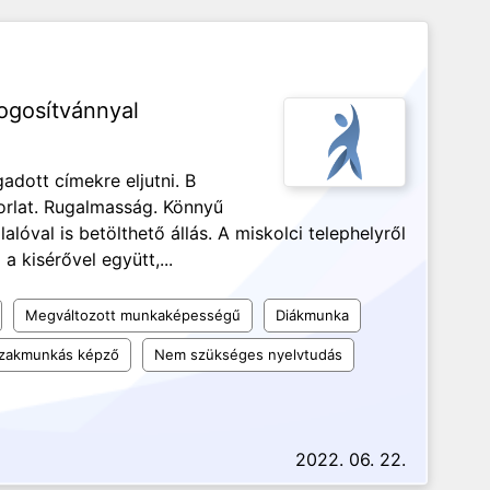
jogosítvánnyal
dott címekre eljutni. B
korlat. Rugalmasság. Könnyű
óval is betölthető állás. A miskolci telephelyről
 a kisérővel együtt,...
Megváltozott munkaképességű
Diákmunka
 szakmunkás képző
Nem szükséges nyelvtudás
2022. 06. 22.