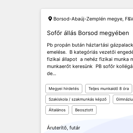
Borsod-Abaúj-Zemplén megye,
F&V
Sofőr állás Borsod megyében
Pb propán bután háztartási gázpalack, 
emelése. B kategóriás vezetői engedél
fizikai állapot a nehéz fizikai munka m
munkaerőt keresünk PB sofőr kollég
de...
Megyei hirdetés
Teljes munkaidő 8 óra
Szakiskola / szakmunkás képző
Gimnázi
Általános
Beosztott
Áruterítő, futár