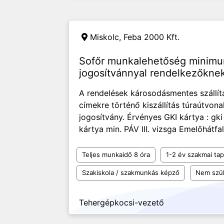
Miskolc,
Feba 2000 Kft.
Sofőr munkalehetőség minimu
jogosítvánnyal rendelkezőknek
A rendelések károsodásmentes szállít
címekre történő kiszállítás túraútvon
jogosítvány. Érvényes GKI kártya : gki
kártya min. PÁV III. vizsga Emelőhátfal
Teljes munkaidő 8 óra
1-2 év szakmai tap
Szakiskola / szakmunkás képző
Nem szü
Tehergépkocsi-vezető