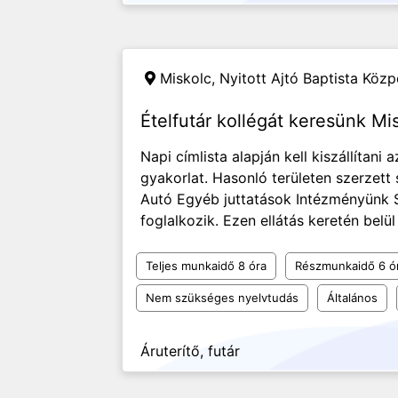
Miskolc,
Nyitott Ajtó Baptista Közp
Ételfutár kollégát keresünk Mi
Napi címlista alapján kell kiszállítani
gyakorlat. Hasonló területen szerzett
Autó Egyéb juttatások Intézményünk S
foglalkozik. Ezen ellátás keretén belü
Teljes munkaidő 8 óra
Részmunkaidő 6 ó
Nem szükséges nyelvtudás
Általános
Áruterítő, futár