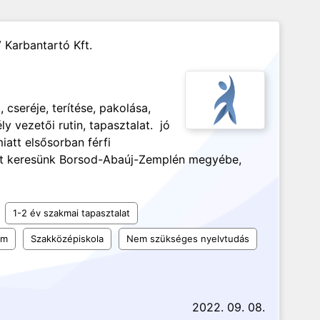
 Karbantartó Kft.
cseréje, terítése, pakolása,
y vezetői rutin, tapasztalat. jó
iatt elsősorban férfi
át keresünk Borsod-Abaúj-Zemplén megyébe,
1-2 év szakmai tapasztalat
um
Szakközépiskola
Nem szükséges nyelvtudás
2022. 09. 08.