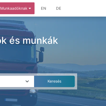
Munkaadóknak
EN
DE
ások és munkák