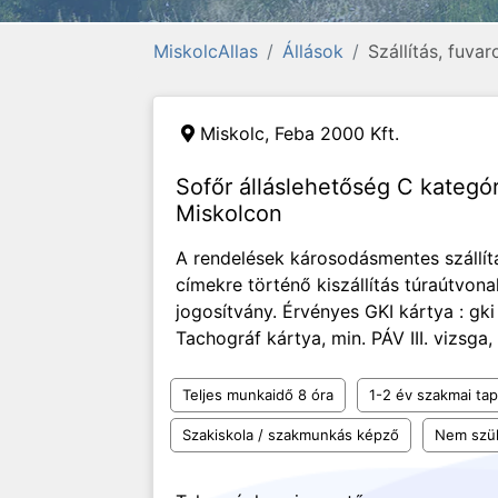
MiskolcAllas
Állások
Szállítás, fuva
Miskolc,
Feba 2000 Kft.
Sofőr álláslehetőség C kategór
Miskolcon
A rendelések károsodásmentes szállít
címekre történő kiszállítás túraútvon
jogosítvány. Érvényes GKI kártya : gki
Tachográf kártya, min. PÁV III. vizsga,
Teljes munkaidő 8 óra
1-2 év szakmai tap
Szakiskola / szakmunkás képző
Nem szü