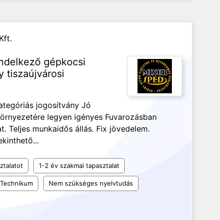
ft.
endelkező gépkocsi
 tiszaújvárosi
ategóriás jogosítvány Jó
örnyezetére legyen igényes Fuvarozásban
t. Teljes munkaidős állás. Fix jövedelem.
kinthető...
ztalatot
1-2 év szakmai tapasztalat
Technikum
Nem szükséges nyelvtudás