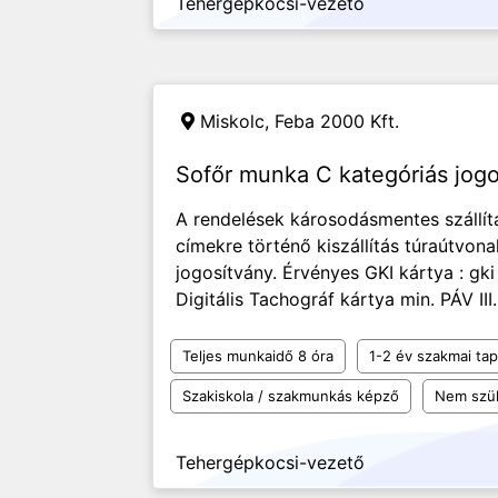
Tehergépkocsi-vezető
Miskolc,
Feba 2000 Kft.
Sofőr munka C kategóriás jogo
A rendelések károsodásmentes szállít
címekre történő kiszállítás túraútvon
jogosítvány. Érvényes GKI kártya : gki
Digitális Tachográf kártya min. PÁV III
Teljes munkaidő 8 óra
1-2 év szakmai tap
Szakiskola / szakmunkás képző
Nem szü
Tehergépkocsi-vezető