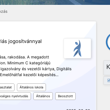
rozás
iás jogosítvánnyal
ása, rakodása. A megadott
alon. Minimum C kategóriájú
K
 igazolvány és vezetői kártya, Digitális
 Emelőhátfal kezelői képesítés...
asztalat
Általános iskola
kséges nyelvtudás
Általános
Beosztott