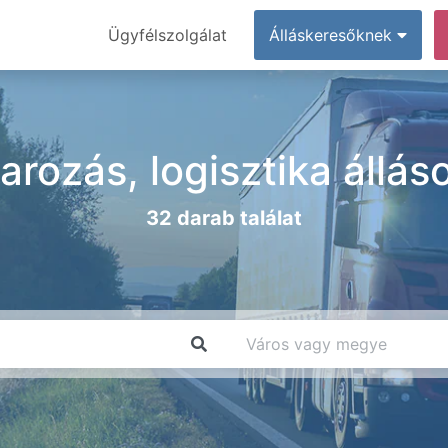
Ügyfélszolgálat
Álláskeresőknek
varozás, logisztika áll
32 darab találat