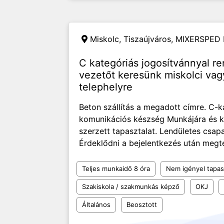
Miskolc, Tiszaújváros,
MIXERSPED K
C kategóriás jogosítvánnyal r
vezetőt keresünk miskolci vagy
telephelyre
Beton szállítás a megadott címre. C-k
komunikációs készség Munkájára és k
szerzett tapasztalat. Lendületes csapa
Érdeklődni a bejelentkezés után megte
Teljes munkaidő 8 óra
Nem igényel tapas
Szakiskola / szakmunkás képző
OKJ
Általános
Beosztott