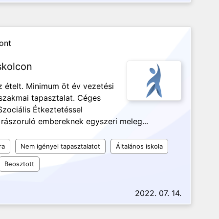
ont
skolcon
 az ételt. Minimum öt év vezetési
 szakmai tapasztalat. Céges
zociális Étkeztetéssel
l rászoruló embereknek egyszeri meleg...
ra
Nem igényel tapasztalatot
Általános iskola
Beosztott
2022. 07. 14.