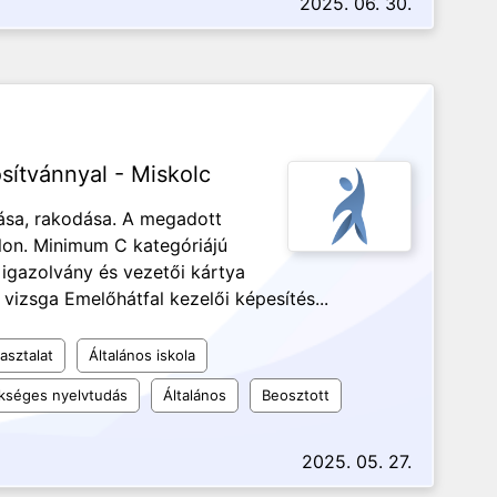
2025. 06. 30.
sítvánnyal - Miskolc
ása, rakodása. A megadott
alon. Minimum C kategóriájú
 igazolvány és vezetői kártya
. vizsga Emelőhátfal kezelői képesítés...
asztalat
Általános iskola
kséges nyelvtudás
Általános
Beosztott
2025. 05. 27.