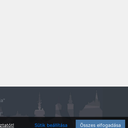
ja"
!"
ztatót!
Sütik beállítása
Összes elfogadása