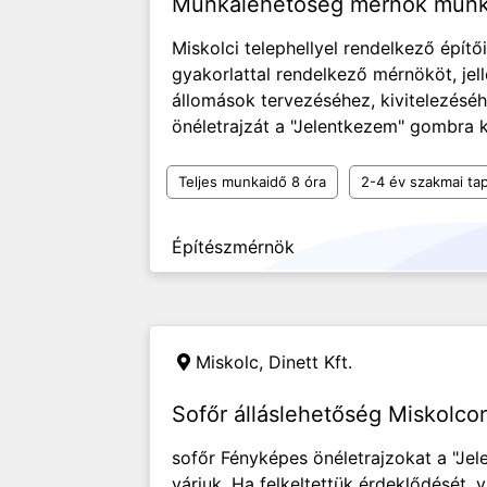
Munkalehetőség mérnök munk
Miskolci telephellyel rendelkező építő
gyakorlattal rendelkező mérnököt, je
állomások tervezéséhez, kivitelezésé
önéletrajzát a "Jelentkezem" gombra k
Teljes munkaidő 8 óra
2-4 év szakmai tap
Építészmérnök
Miskolc,
Dinett Kft.
Sofőr álláslehetőség Miskolco
sofőr Fényképes önéletrajzokat a "Je
várjuk. Ha felkeltettük érdeklődését, v