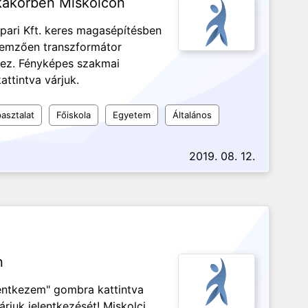
akörben Miskolcon
ipari Kft. keres magasépítésben
llemzően transzformátor
hez. Fényképes szakmai
attintva várjuk.
asztalat
Főiskola
Egyetem
Általános
2019. 08. 12.
n
lentkezem" gombra kattintva
árjuk jelentkezését! Miskolci