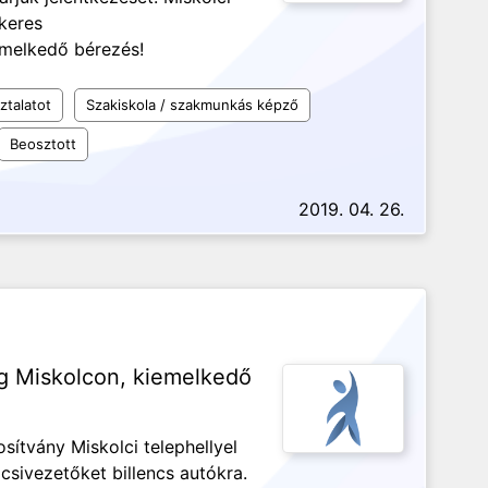
 keres
emelkedő bérezés!
ztalatot
Szakiskola / szakmunkás képző
Beosztott
2019. 04. 26.
g Miskolcon, kiemelkedő
sítvány Miskolci telephellyel
csivezetőket billencs autókra.