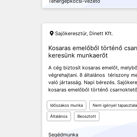
Tehergépkocsi-vezető
Sajókeresztúr,
Dinett Kft.
Kosaras emelőből történő csa
keresünk munkaerőt
A cég biztosít kosaras emelőt, melybő
végrehajtani. 8 általános tériszony 
való jártasság. Napi bérezés. Sajóke
kosaras emelőből történő csarnoktető
Időszakos munka
Nem igényel tapasztala
Általános
Beosztott
Segédmunka