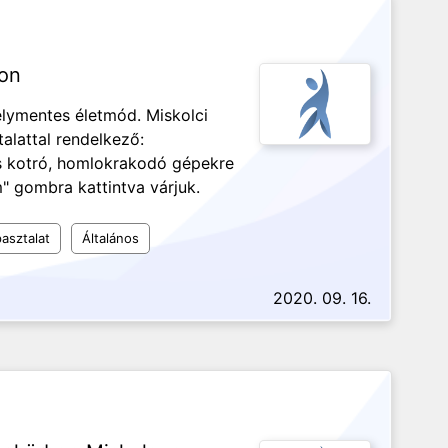
con
lymentes életmód. Miskolci
talattal rendelkező:
s kotró, homlokrakodó gépekre
em" gombra kattintva várjuk.
asztalat
Általános
2020. 09. 16.