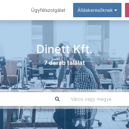
Ügyfélszolgálat
Álláskeresőknek
Dinett Kft.
7 darab találat