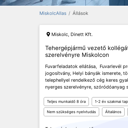
MiskolcAllas
Állások
Miskolc,
Dinett Kft.
Tehergépjármű vezető kollégá
szerelvényre Miskolcon
Fuvarfeladatok ellátása, Fuvarlevél p
jogosítvány, Helyi bányák ismerete, t
telephellyel rendelkező cég keres gya
nyerges szerelvényre, szóródóanyag sz
Teljes munkaidő 8 óra
1-2 év szakmai tap
Nem szükséges nyelvtudás
Általános