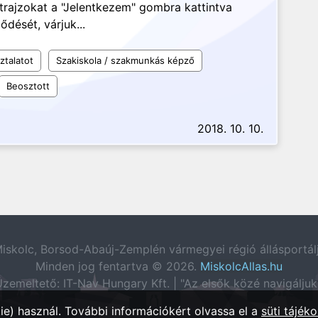
rajzokat a "Jelentkezem" gombra kattintva
ődését, várjuk...
ztalatot
Szakiskola / szakmunkás képző
Beosztott
2018. 10. 10.
iskolc, Borsod-Abaúj-Zemplén vármegyei régió állásportál
Minden jog fentartva © 2026.
MiskolcAllas.hu
zemeltető: IT-Nav Hungary Kft. | "Az elsők közé navigáljuk
e) használ. További információkért olvassa el a
süti tájéko