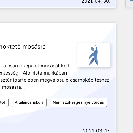
2021. 04. 30.
rnoktető mosásra
l a csarnoképület mosását kell
mentesség Alpinista munkában
resztúr ipartelepen megvalósuló csarnoképítéshez
 mosásra...
tot
Általános iskola
Nem szükséges nyelvtudás
2021. 03. 17.