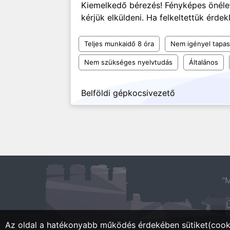
Kiemelkedő bérezés! Fényképes önélet
kérjük elküldeni. Ha felkeltettük érdekl
Teljes munkaidő 8 óra
Nem igényel tapas
Nem szükséges nyelvtudás
Általános
Belföldi gépkocsivezető
"M
Ü
Az oldal a hatékonyabb működés érdekében sütiket(cooki