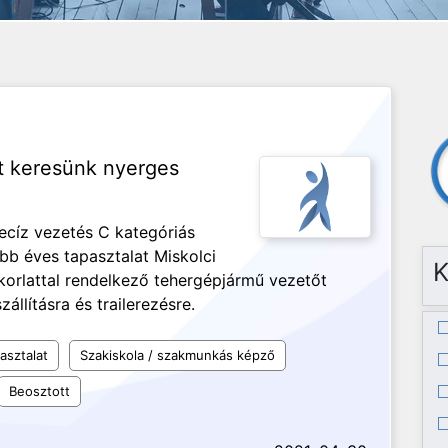
t keresünk nyerges
recíz vezetés C kategóriás
öbb éves tapasztalat Miskolci
K
korlattal rendelkező tehergépjármű vezetőt
állításra és trailerezésre.
asztalat
Szakiskola / szakmunkás képző
Beosztott