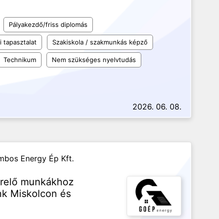
Pályakezdő/friss diplomás
 tapasztalat
Szakiskola / szakmunkás képző
Technikum
Nem szükséges nyelvtudás
2026. 06. 08.
bos Energy Ép Kft.
zerelő munkákhoz
k Miskolcon és