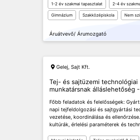
1-2 év szakmai tapasztalat
2-4 év szakma
Gimnázium
Szakközépiskola
Nem sz
Áruátvevő/ Árumozgató
Gelej,
Sajt Kft.
Tej- és sajtüzemi technológiai
munkatársnak álláslehetőség -
Főbb feladatok és felelősségek: Gyárt
napi tejfeldolgozási és sajtgyártási t
vezetése, koordinálása és ellenőrzése
kultúrák, érlelési paraméterek és techn