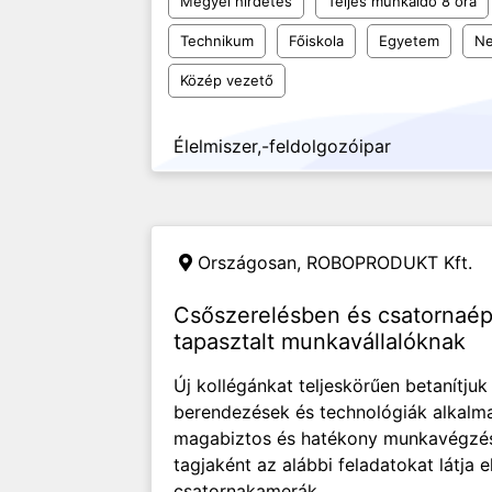
Megyei hirdetés
Teljes munkaidő 8 óra
Technikum
Főiskola
Egyetem
Ne
Közép vezető
Élelmiszer,-feldolgozóipar
Országosan,
ROBOPRODUKT Kft.
Csőszerelésben és csatornaé
tapasztalt munkavállalóknak
Új kollégánkat teljeskörűen betanítjuk
berendezések és technológiák alkalmaz
magabiztos és hatékony munkavégzést.
tagjaként az alábbi feladatokat látja e
csatornakamerák...