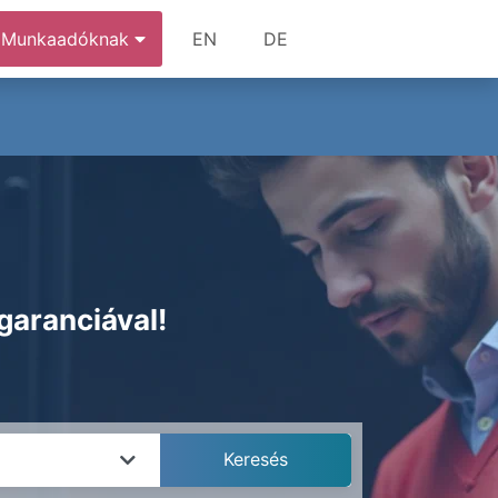
Munkaadóknak
EN
DE
garanciával!