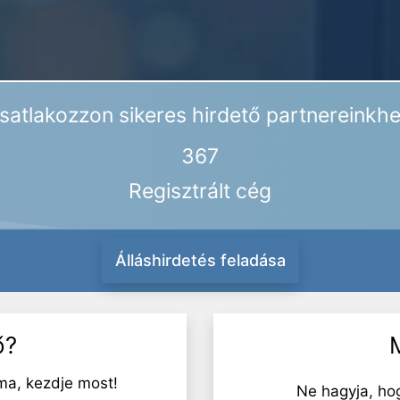
satlakozzon sikeres hirdető partnereinkhe
367
Regisztrált cég
Álláshirdetés feladása
ő?
ma, kezdje most!
Ne hagyja, ho