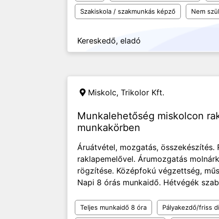
Szakiskola / szakmunkás képző
Nem szü
Kereskedő, eladó
Miskolc,
Trikolor Kft.
Munkalehetőség miskolcon rak
munkakörben
Áruátvétel, mozgatás, összekészítés.
raklapemelővel. Árumozgatás molnárk
rögzítése. Középfokú végzettség, műsza
Napi 8 órás munkaidő. Hétvégék szab
Teljes munkaidő 8 óra
Pályakezdő/friss d