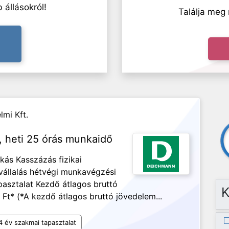
 állásokról!
Találja meg 
mi Kft.
, heti 25 órás munkaidő
kás Kasszázás fizikai
vállalás hétvégi munkavégzési
pasztalat Kezdő átlagos bruttó
K
Ft* (*A kezdő átlagos bruttó jövedelem...
4 év szakmai tapasztalat