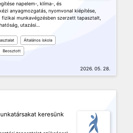
gítése napelem-, klíma-, és
 kézi anyagmozgatás, nyomvonal kiépítése,
i fizikai munkavégzésben szerzett tapasztalt,
atóság, utazási...
asztalat
Általános iskola
Beosztott
2026. 05. 28.
munkatársakat keresünk