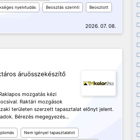
kséges nyelvtudás
Beosztás szerinti
Beosztott
2026. 07. 08.
táros áruösszekészítő
 Raklapos mozgatás kézi
ocsival. Raktári mozgások
ki területen szerzett tapasztalat előnyt jelent.
adok. Bérezés megegyezés...
iplomás
Nem igényel tapasztalatot