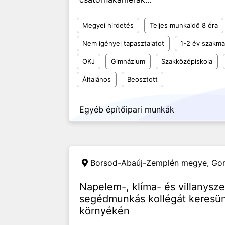
Megyei hirdetés
Teljes munkaidő 8 óra
Nem igényel tapasztalatot
1-2 év szakmai
OKJ
Gimnázium
Szakközépiskola
Általános
Beosztott
Egyéb építőipari munkák
Borsod-Abaúj-Zemplén megye,
Gom
Napelem-, klíma- és villanys
segédmunkás kollégát keresün
környékén