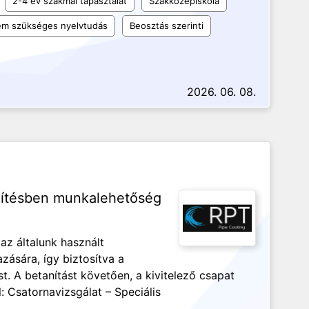
2-4 év szakmai tapasztalat
Szakközépiskola
m szükséges nyelvtudás
Beosztás szerinti
2026. 06. 08.
pítésben munkalehetőség
 az általunk használt
ására, így biztosítva a
 A betanítást követően, a kivitelező csapat
l: Csatornavizsgálat – Speciális