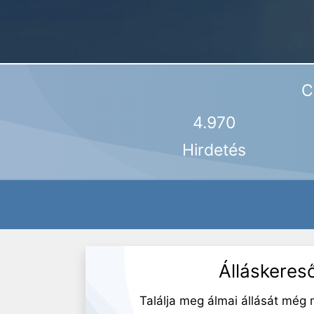
C
4.970
Hirdetés
Álláskeres
Találja meg álmai állását még 