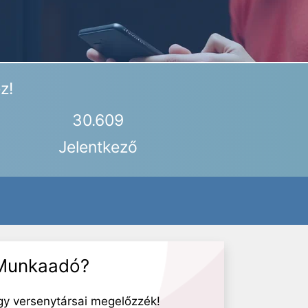
z!
30.609
Jelentkező
Munkaadó?
gy versenytársai megelőzzék!