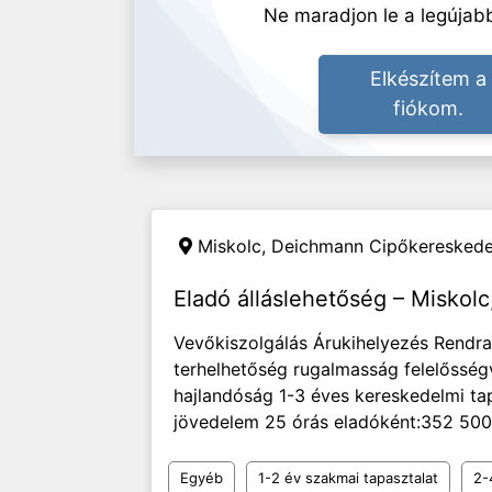
Ne maradjon le a legújabb
Elkészítem a
fiókom.
Miskolc,
Deichmann Cipőkereskedel
Eladó álláslehetőség – Miskolc
Vevőkiszolgálás Árukihelyezés Rendra
terhelhetőség rugalmasság felelősség
hajlandóság 1-3 éves kereskedelmi ta
jövedelem 25 órás eladóként:352 500 
Egyéb
1-2 év szakmai tapasztalat
2-