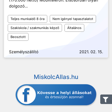
(170.000 nettó) Mobiltelefon. Elsősorban olyan
dolgozó...
Teljes munkaidő 8 óra
Nem igényel tapasztalatot
Szakiskola / szakmunkás képző
Általános
Beosztott
Személyszállító
2021. 02. 15.
MiskolcAllas.hu