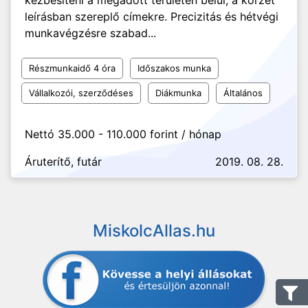
kézbesíteni a megadott területen belül, a körzet
leírásban szereplő címekre. Precizitás és hétvégi
munkavégzésre szabad...
Részmunkaidő 4 óra
Időszakos munka
Vállalkozói, szerződéses
Diákmunka
Általános
Nettó 35.000 - 110.000 forint / hónap
Áruterítő, futár
2019. 08. 28.
MiskolcAllas.hu