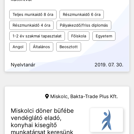
Teljes munkaidő 8 óra
Részmunkaidő 6 óra
Részmunkaidő 4 óra
Pályakezdő/friss diplomás
1-2 év szakmai tapasztalat
Főiskola
Egyetem
Angol
Általános
Beosztott
Nyelvtanár
2019. 07. 30.
Miskolc,
Bakta-Trade Plus Kft.
Miskolci döner büfébe
vendéglátó eladó,
konyhai kisegítő
munkatársat keresünk