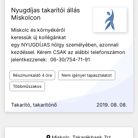
Nyugdíjas takarítói állás
Miskolcon
Miskolc és környékéről
keressük új kollégánkat
egy NYUGDÍJAS hölgy személyében, azonnali
kezdéssel. Kérem CSAK az alábbi telefonszámon
jelentkezzenek: 06-30/754-71-91
Részmunkaidő 4 óra
Nem igényel tapasztalatot
Többműszakos
Takarító, takarítónő
2019. 08. 08.
Miskolc,
Takarékbank Zrt.