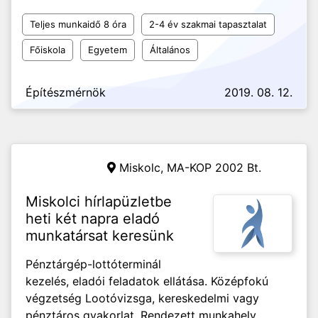
Teljes munkaidő 8 óra
2-4 év szakmai tapasztalat
Főiskola
Egyetem
Általános
Építészmérnök
2019. 08. 12.
Miskolc,
MA-KOP 2002 Bt.
Miskolci hírlapüzletbe
heti két napra eladó
munkatársat keresünk
Pénztárgép-lottóterminál
kezelés, eladói feladatok ellátása. Középfokú
végzetség Lootóvizsga, kereskedelmi vagy
pénztáros gyakorlat. Rendezett munkahely,