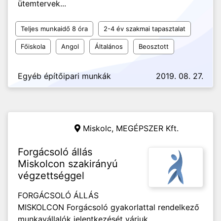
ütemtervek...
Teljes munkaidő 8 óra
2-4 év szakmai tapasztalat
Főiskola
Angol
Általános
Beosztott
Egyéb építőipari munkák
2019. 08. 27.
Miskolc,
MEGÉPSZER Kft.
Forgácsoló állás
Miskolcon szakirányú
végzettséggel
FORGÁCSOLÓ ÁLLÁS
MISKOLCON Forgácsoló gyakorlattal rendelkező
munkavállalók jelentkezését várjuk.