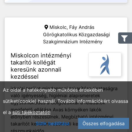
Miskolc,
Fáy András
Görögkatolikus Közgazdasági
Szakgimnázium Intézmény
Miskolcon intézményi
takarító kollégát
keresünk azonnali
kezdéssel
iskolai terület mindennapi takarítása tisztaságra
Az oldal a hatékonyabb működés érdekében
való igényesség, higiéniai alapismeretek
sütiket(cookie) használ. További információkért olvassa
együttműködés a dolgozókkal a feladatok
megfelelő ellátása Avas környéken lakók
el a
süti tájékoztatót!
előnyben részesülnek. Megbízható intézményi
Sütik beállítása
Összes elfogadása
takarítót keresünk azonnali kezdéssel, 4 órás
részmunkaidős...