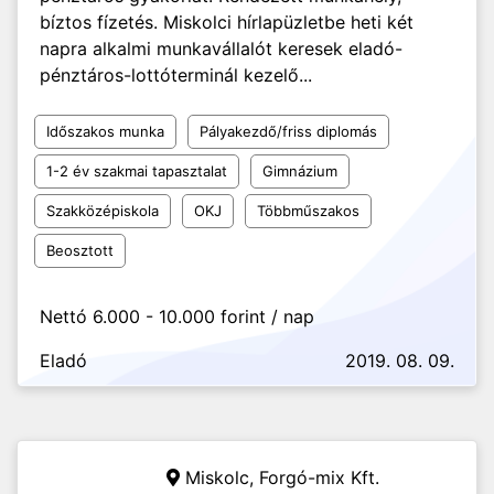
bíztos fízetés. Miskolci hírlapüzletbe heti két
napra alkalmi munkavállalót keresek eladó-
pénztáros-lottóterminál kezelő...
Időszakos munka
Pályakezdő/friss diplomás
1-2 év szakmai tapasztalat
Gimnázium
Szakközépiskola
OKJ
Többműszakos
Beosztott
Nettó 6.000 - 10.000 forint / nap
Eladó
2019. 08. 09.
Miskolc,
Forgó-mix Kft.