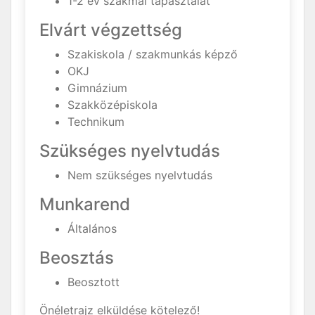
1-2 év szakmai tapasztalat
Elvárt végzettség
Szakiskola / szakmunkás képző
OKJ
Gimnázium
Szakközépiskola
Technikum
Szükséges nyelvtudás
Nem szükséges nyelvtudás
Munkarend
Általános
Beosztás
Beosztott
Önéletrajz elküldése kötelező!