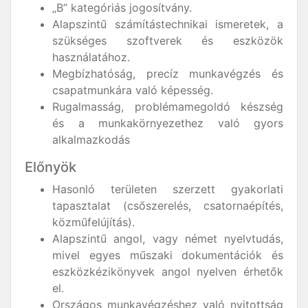
„B” kategóriás jogosítvány.
Alapszintű számítástechnikai ismeretek, a
szükséges szoftverek és eszközök
használatához.
Megbízhatóság, precíz munkavégzés és
csapatmunkára való képesség.
Rugalmasság, problémamegoldó készség
és a munkakörnyezethez való gyors
alkalmazkodás
Előnyök
Hasonló területen szerzett gyakorlati
tapasztalat (csőszerelés, csatornaépítés,
közműfelújítás).
Alapszintű angol, vagy német nyelvtudás,
mivel egyes műszaki dokumentációk és
eszközkézikönyvek angol nyelven érhetők
el.
Országos munkavégzéshez való nyitottság