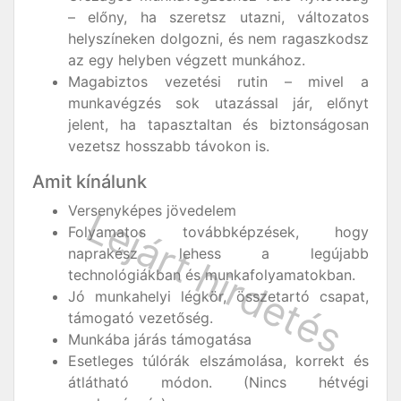
– előny, ha szeretsz utazni, változatos
helyszíneken dolgozni, és nem ragaszkodsz
az egy helyben végzett munkához.
Magabiztos vezetési rutin – mivel a
munkavégzés sok utazással jár, előnyt
jelent, ha tapasztaltan és biztonságosan
vezetsz hosszabb távokon is.
Amit kínálunk
Versenyképes jövedelem
Folyamatos továbbképzések, hogy
naprakész lehess a legújabb
technológiákban és munkafolyamatokban.
Jó munkahelyi légkör, összetartó csapat,
támogató vezetőség.
Munkába járás támogatása
Esetleges túlórák elszámolása, korrekt és
átlátható módon. (Nincs hétvégi