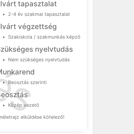
lvárt tapasztalat
2-4 év szakmai tapasztalat
lvárt végzettség
Szakiskola / szakmunkás képző
Szükséges nyelvtudás
Nem szükséges nyelvtudás
Munkarend
Beosztás szerinti
Beosztás
Közép vezető
néletrajz elküldése kötelező!