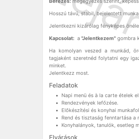
Bérezés:
megegyezés szerint, képess
Hosszú távú, stabil, bejelentett munk
Jelentkezni kizárólag fényképes önélet
Kapcsolat:
a
"Jelentkezem"
gombra ka
Ha komolyan veszed a munkád, örö
tagjaként szeretnéd folytatni egy ig
minket.
Jelentkezz most.
Feladatok
Napi menü és à la carte ételek e
Rendezvények lefőzése.
Előkészítési és konyhai munkafol
Rend és tisztaság fenntartása a 
Konyhalányok, tanulók, esetleg m
Elvárások