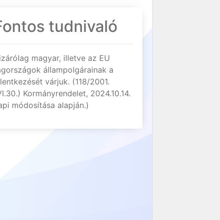
Fontos tudnivaló
izárólag magyar, illetve az EU
agországok állampolgárainak a
elentkezését várjuk. (118/2001.
VI.30.) Kormányrendelet, 2024.10.14.
api módosítása alapján.)