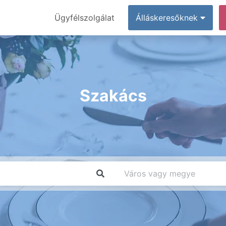
Ügyfélszolgálat
Álláskeresőknek
Szakács