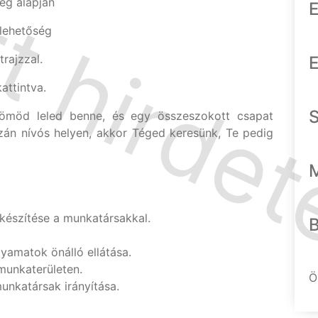
ég alapján
E
alehetőség
rajzzal.
E
ttintva.
möd leled benne, és egy összeszokott csapat
azán nívós helyen, akkor Téged keresünk, Te pedig
lkészítése a munkatársakkal.
yamatok önálló ellátása.
munkaterületen.
Ö
unkatársak irányítása.