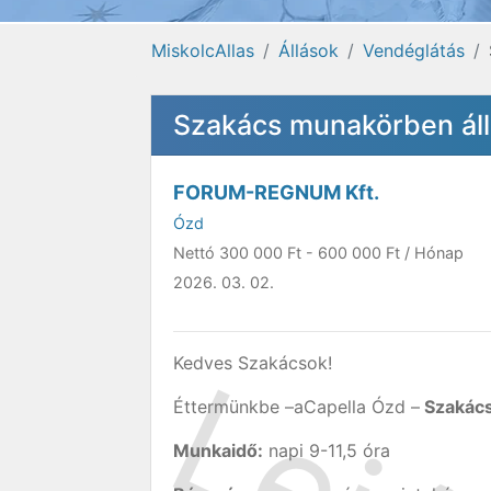
MiskolcAllas
Állások
Vendéglátás
Szakács munakörben áll
FORUM-REGNUM Kft.
Ózd
Nettó
300 000 Ft
-
600 000 Ft
/ Hónap
2026. 03. 02.
Kedves Szakácsok!
Éttermünkbe –aCapella Ózd –
Szakác
Munkaidő:
napi 9-11,5 óra