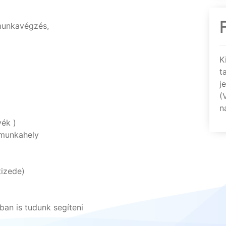
 munkavégzés,
K
t
j
(
n
vék )
 munkahely
izede)
ban is tudunk segíteni