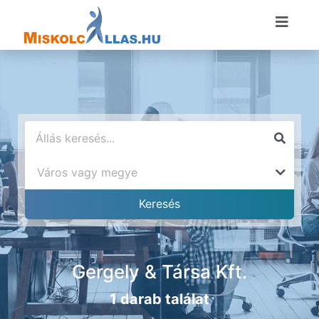
Gergely & Társa Kft.
1 darab találat