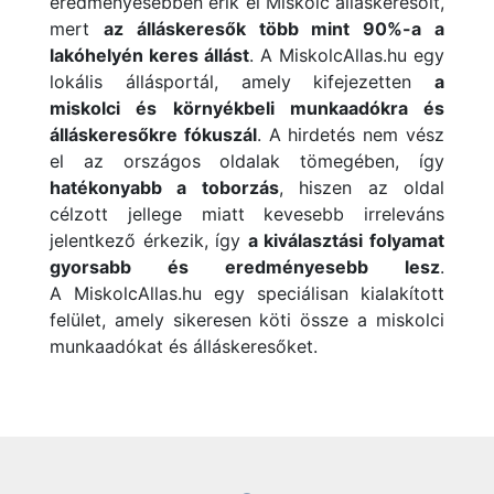
eredményesebben érik el Miskolc álláskeresőit,
mert
az álláskeresők több mint 90%-a a
lakóhelyén keres állást
.
A
MiskolcAllas.hu egy
lokális állásportál, amely kifejezetten
a
miskolci és környékbeli munkaadókra és
álláskeresőkre fókuszál
. A hirdetés nem vész
el az országos oldalak tömegében, így
hatékonyabb a toborzás
, hiszen az oldal
célzott jellege miatt kevesebb irreleváns
jelentkező érkezik, így
a kiválasztási folyamat
gyorsabb és eredményesebb lesz
.
A
MiskolcAllas.hu egy speciálisan kialakított
felület, amely sikeresen köti össze a miskolci
munkaadókat és álláskeresőket.