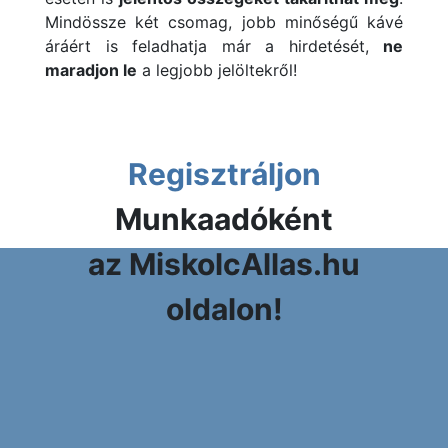
Mindössze két csomag, jobb minőségű kávé
áráért is feladhatja már a hirdetését,
ne
maradjon le
a legjobb jelöltekről!
Regisztráljon
Munkaadóként
az MiskolcAllas.hu
oldalon!