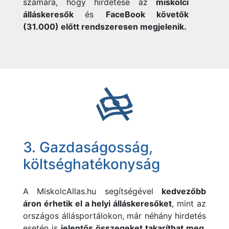
számára, hogy hirdetése az
miskolci
álláskeresők
és
FaceBook követők
(31.000) előtt rendszeresen megjelenik.
3. Gazdaságosság,
költséghatékonyság
A
MiskolcAllas.hu segítségével
kedvezőbb
áron érhetik el a helyi álláskeresőket
, mint az
országos állásportálokon, már néhány hirdetés
esetén is
jelentős összegeket takaríthat meg
.