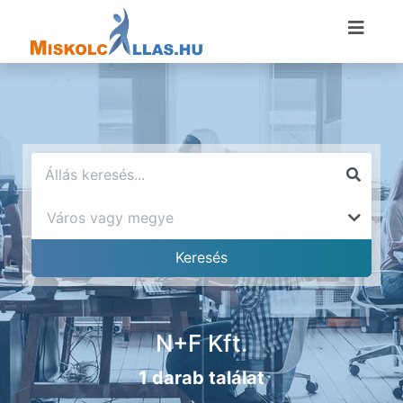
N+F Kft.
1 darab találat