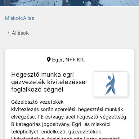
MiskolcAllas
Állások
Eger,
N+F Kft.
Hegesztő munka egri
gázvezeték kivitelezéssel
foglalkozó cégnél
Gázelosztó vezetékek
kivitezlezés során szerelési, hegesztési munkák
elvégzése. PE és/vagy acél hegesztő végzettség.
B kategóriás jogosítvány. Egri és miskolci
telephellyel rendelkező, gázvezetékek