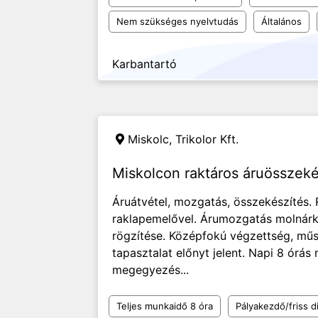
Nem szükséges nyelvtudás
Általános
Karbantartó
Miskolc,
Trikolor Kft.
Miskolcon raktáros áruösszek
Áruátvétel, mozgatás, összekészítés.
raklapemelővel. Árumozgatás molnárk
rögzítése. Középfokú végzettség, műsz
tapasztalat előnyt jelent. Napi 8 ór
megegyezés...
Teljes munkaidő 8 óra
Pályakezdő/friss d