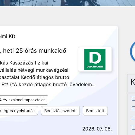
mi Kft.
, heti 25 órás munkaidő
kás Kasszázás fizikai
vállalás hétvégi munkavégzési
pasztalat Kezdő átlagos bruttó
K
Ft* (*A kezdő átlagos bruttó jövedelem...
4 év szakmai tapasztalat
kséges nyelvtudás
Beosztás szerinti
Beosztott
2026. 07. 08.