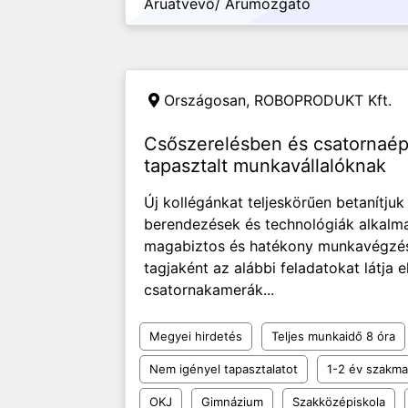
Áruátvevő/ Árumozgató
Országosan,
ROBOPRODUKT Kft.
Csőszerelésben és csatornaé
tapasztalt munkavállalóknak
Új kollégánkat teljeskörűen betanítjuk
berendezések és technológiák alkalmaz
magabiztos és hatékony munkavégzést.
tagjaként az alábbi feladatokat látja e
csatornakamerák...
Megyei hirdetés
Teljes munkaidő 8 óra
Nem igényel tapasztalatot
1-2 év szakmai
OKJ
Gimnázium
Szakközépiskola