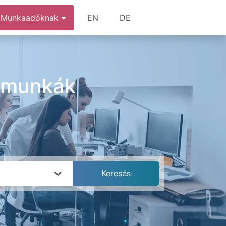
Munkaadóknak
EN
DE
s munkák