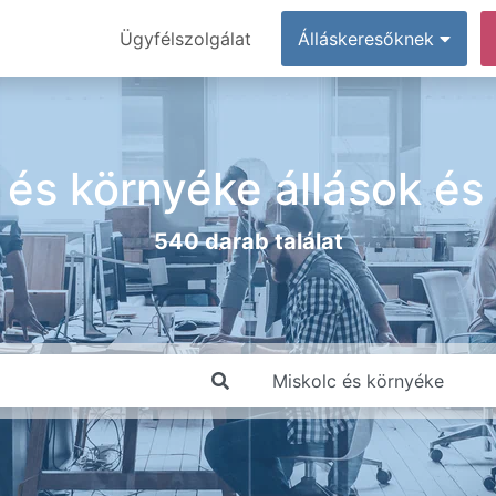
Ügyfélszolgálat
Álláskeresőknek
 és környéke állások é
540 darab találat