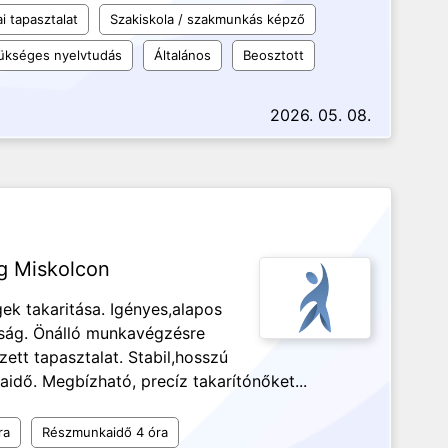
i tapasztalat
Szakiskola / szakmunkás képző
ükséges nyelvtudás
Általános
Beosztott
2026. 05. 08.
g Miskolcon
ek takaritása. Igényes,alapos
ság. Önálló munkavégzésre
ett tapasztalat. Stabil,hosszú
dő. Megbízható, precíz takarítónőket...
ra
Részmunkaidő 4 óra