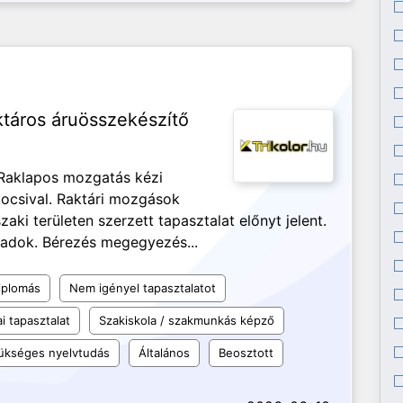
táros áruösszekészítő
 Raklapos mozgatás kézi
ocsival. Raktári mozgások
ki területen szerzett tapasztalat előnyt jelent.
adok. Bérezés megegyezés...
iplomás
Nem igényel tapasztalatot
i tapasztalat
Szakiskola / szakmunkás képző
ükséges nyelvtudás
Általános
Beosztott