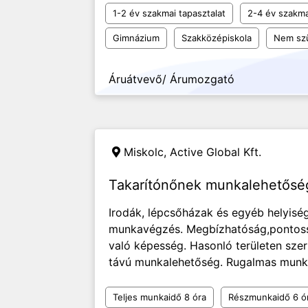
1-2 év szakmai tapasztalat
2-4 év szakma
Gimnázium
Szakközépiskola
Nem sz
Áruátvevő/ Árumozgató
Miskolc,
Active Global Kft.
Takarítónőnek munkalehetősé
Irodák, lépcsőházak és egyéb helyiség
munkavégzés. Megbízhatóság,pontos
való képesség. Hasonló területen szerz
távú munkalehetőség. Rugalmas munkai
Teljes munkaidő 8 óra
Részmunkaidő 6 ó