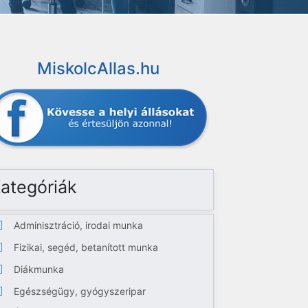
MiskolcAllas.hu
ategóriák
Adminisztráció, irodai munka
Fizikai, segéd, betanított munka
Diákmunka
Egészségügy, gyógyszeripar