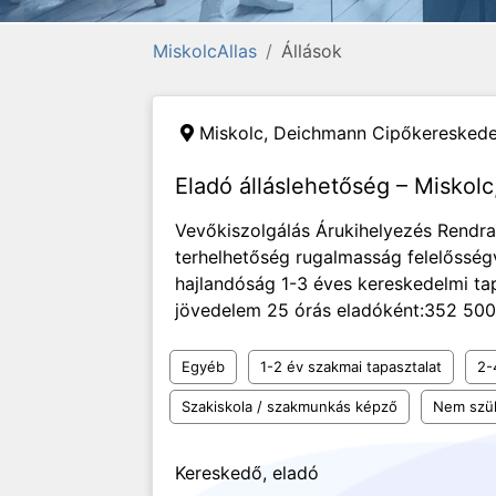
MiskolcAllas
Állások
Miskolc,
Deichmann Cipőkereskedel
Eladó álláslehetőség – Miskolc
Vevőkiszolgálás Árukihelyezés Rendra
terhelhetőség rugalmasság felelősség
hajlandóság 1-3 éves kereskedelmi ta
jövedelem 25 órás eladóként:352 500 
Egyéb
1-2 év szakmai tapasztalat
2-
Szakiskola / szakmunkás képző
Nem szü
Kereskedő, eladó