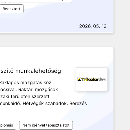
Beosztott
2026. 05. 13.
észítő munkalehetőség
 Raklapos mozgatás kézi
ocsival. Raktári mozgások
aki területen szerzett
ás munkaidő. Hétvégék szabadok. Bérezés
iplomás
Nem igényel tapasztalatot