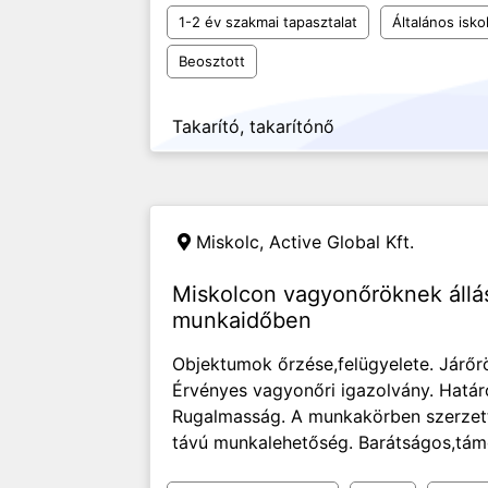
1-2 év szakmai tapasztalat
Általános isko
Beosztott
Takarító, takarítónő
Miskolc,
Active Global Kft.
Miskolcon vagyonőröknek állás
munkaidőben
Objektumok őrzése,felügyelete. Járőrö
Érvényes vagyonőri igazolvány. Határ
Rugalmasság. A munkakörben szerzett t
távú munkalehetőség. Barátságos,támo