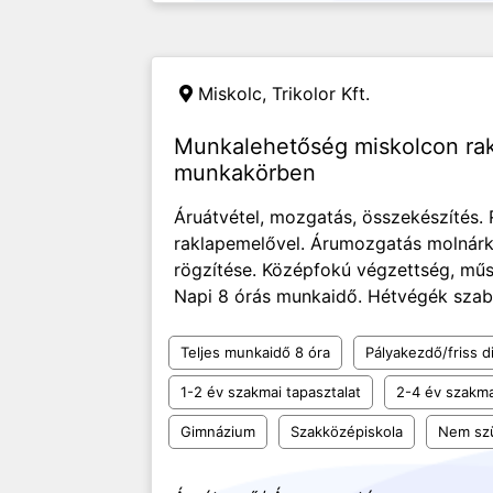
Miskolc,
Trikolor Kft.
Munkalehetőség miskolcon rak
munkakörben
Áruátvétel, mozgatás, összekészítés.
raklapemelővel. Árumozgatás molnárk
rögzítése. Középfokú végzettség, műsza
Napi 8 órás munkaidő. Hétvégék szab
Teljes munkaidő 8 óra
Pályakezdő/friss d
1-2 év szakmai tapasztalat
2-4 év szakma
Gimnázium
Szakközépiskola
Nem sz