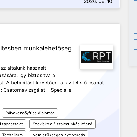
2026. 06. 10.
pítésben munkalehetőség
 az általunk használt
ására, így biztosítva a
 A betanítást követően, a kivitelező csapat
l: Csatornavizsgálat – Speciális
Pályakezdő/friss diplomás
 tapasztalat
Szakiskola / szakmunkás képző
Technikum
Nem szükséges nyelvtudás