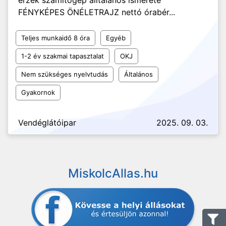
érzék számítógép álltalános ismerete
FÉNYKÉPES ÖNÉLETRAJZ nettó órabér...
Teljes munkaidő 8 óra
Egyéb
1-2 év szakmai tapasztalat
OKJ
Nem szükséges nyelvtudás
Általános
Gyakornok
Vendéglátóipar
2025. 09. 03.
MiskolcAllas.hu