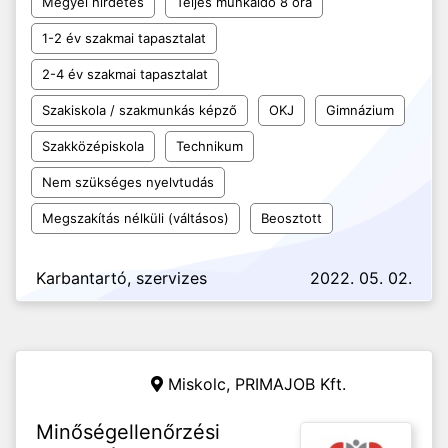
Megyei hirdetés
Teljes munkaidő 8 óra
1-2 év szakmai tapasztalat
2-4 év szakmai tapasztalat
Szakiskola / szakmunkás képző
OKJ
Gimnázium
Szakközépiskola
Technikum
Nem szükséges nyelvtudás
Megszakítás nélküli (váltásos)
Beosztott
Karbantartó, szervizes
2022. 05. 02.
Miskolc,
PRIMAJOB Kft.
Minőségellenőrzési