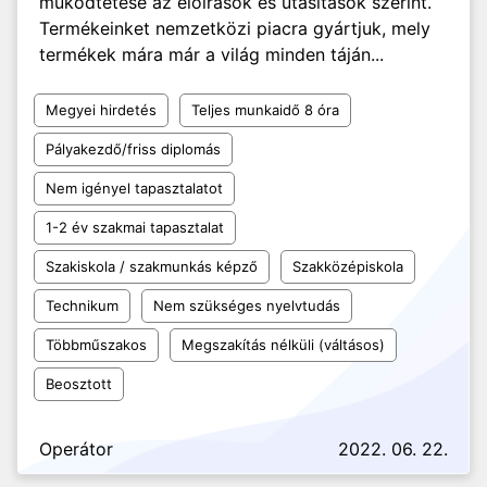
működtetése az előírások és utasítások szerint.
Termékeinket nemzetközi piacra gyártjuk, mely
termékek mára már a világ minden táján...
Megyei hirdetés
Teljes munkaidő 8 óra
Pályakezdő/friss diplomás
Nem igényel tapasztalatot
1-2 év szakmai tapasztalat
Szakiskola / szakmunkás képző
Szakközépiskola
Technikum
Nem szükséges nyelvtudás
Többműszakos
Megszakítás nélküli (váltásos)
Beosztott
Operátor
2022. 06. 22.