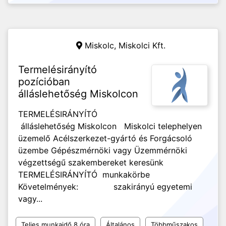
Miskolc,
Miskolci Kft.
Termelésirányító
pozícióban
álláslehetőség Miskolcon
TERMELÉSIRÁNYÍTÓ
álláslehetőség Miskolcon Miskolci telephelyen
üzemelő Acélszerkezet-gyártó és Forgácsoló
üzembe Gépészmérnöki vagy Üzemmérnöki
végzettségű szakembereket keresünk
TERMELÉSIRÁNYÍTÓ munkakörbe
Követelmények: szakirányú egyetemi
vagy...
Teljes munkaidő 8 óra
Általános
Többműszakos