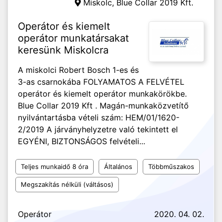
Miskolc,
Blue Collar 2019 Kft.
Operátor és kiemelt
operátor munkatársakat
keresünk Miskolcra
A miskolci Robert Bosch 1-es és
3-as csarnokába FOLYAMATOS A FELVÉTEL
operátor és kiemelt operátor munkakörökbe.
Blue Collar 2019 Kft . Magán-munkaközvetítő
nyilvántartásba vételi szám: HEM/01/1620-
2/2019 A járványhelyzetre való tekintett el
EGYÉNI, BIZTONSÁGOS felvételi...
Teljes munkaidő 8 óra
Általános
Többműszakos
Megszakítás nélküli (váltásos)
Operátor
2020. 04. 02.