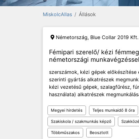
MiskolcAllas
Állások
Németország,
Blue Collar 2019 Kft.
Fémipari szerelő/ kézi fémmeg
németországi munkavégzésse
szerszámok, kézi gépek előkészítése 
szerinti gyártás alkatrészek megmunká
kézi vezetésű gépek, szalagfűrész, f
használata) alkatrészek megmunkálása k
Megyei hirdetés
Teljes munkaidő 8 óra
Szakiskola / szakmunkás képző
Szakközé
Többműszakos
Beosztott