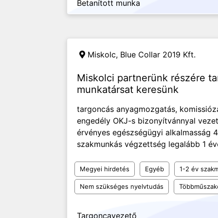
Betanított munka
Miskolc,
Blue Collar 2019 Kft.
Miskolci partnerünk részére t
munkatársat keresünk
targoncás anyagmozgatás, komissióz
engedély OKJ-s bizonyítvánnyal veze
érvényes egészségügyi alkalmasság 4
szakmunkás végzettség legalább 1 éve
Megyei hirdetés
Egyéb
1-2 év szakm
Nem szükséges nyelvtudás
Többműszak
Targoncavezető