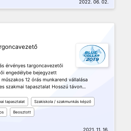
2022. 06. 02.
argoncavezető
ás érvényes targoncavezetői
tői engedélybe bejegyzett
 műszakos 12 órás munkarend vállalása
s szakmai tapasztalat Hosszú távon...
ai tapasztalat
Szakiskola / szakmunkás képző
os
Beosztott
2021. 11. 16.