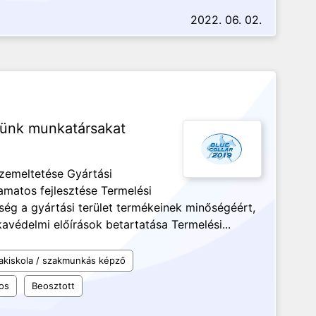
2022. 06. 02.
sünk munkatársakat
zemeltetése Gyártási
amatos fejlesztése Termelési
sség a gyártási terület termékeinek minőségéért,
édelmi előírások betartatása Termelési...
akiskola / szakmunkás képző
os
Beosztott