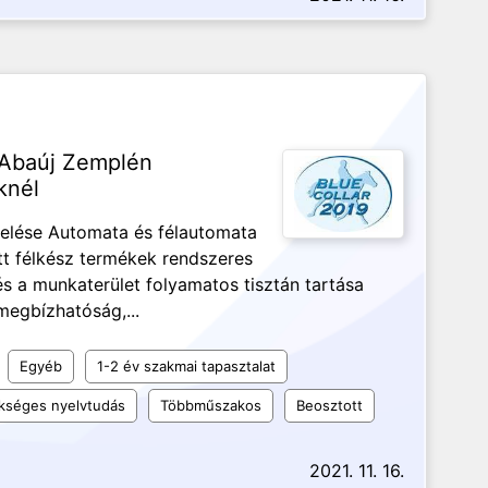
-Abaúj Zemplén
knél
erelése Automata és félautomata
t félkész termékek rendszeres
s a munkaterület folyamatos tisztán tartása
megbízhatóság,...
Egyéb
1-2 év szakmai tapasztalat
kséges nyelvtudás
Többműszakos
Beosztott
2021. 11. 16.