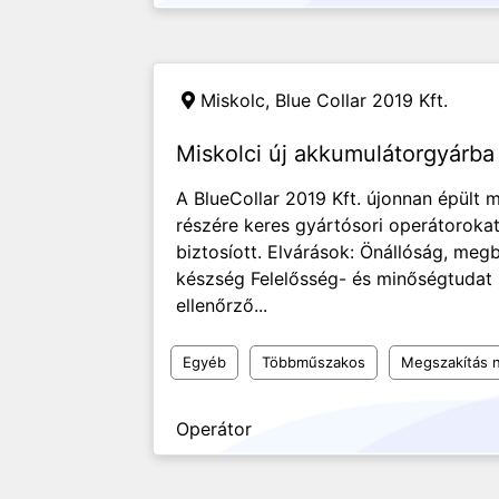
Miskolc,
Blue Collar 2019 Kft.
Miskolci új akkumulátorgyárb
A BlueCollar 2019 Kft. újonnan épült 
részére keres gyártósori operátoroka
biztosíott. Elvárások: Önállóság, me
készség Felelősség- és minőségtudat 
ellenőrző...
Egyéb
Többműszakos
Megszakítás né
Operátor