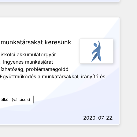
a munkatársakat keresünk
miskolci akkumulátorgyár
t. Ingyenes munkásjárat
gbízhatóság, problémamegoldó
Együttműködés a munkatársakkal, irányító és
lküli (váltásos)
2020. 07. 22.