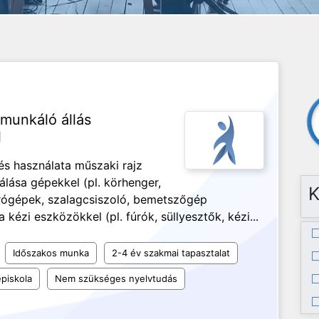
munkáló állás
l
és használata műszaki rajz
lása gépekkel (pl. körhenger,
K
úrógépek, szalagcsiszoló, bemetszőgép
ézi eszközökkel (pl. fúrók, süllyesztők, kézi...
Időszakos munka
2-4 év szakmai tapasztalat
piskola
Nem szükséges nyelvtudás