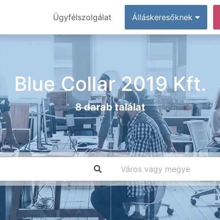
Ügyfélszolgálat
Álláskeresőknek
Blue Collar 2019 Kft.
8 darab találat