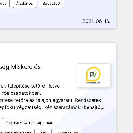
udás
Általános
Beosztott
2021. 06. 16.
ség Miskolc és
k telepítése tetőre illetve
10 fős csapatokban.
ítése tetőre és talajon egyaránt. Rendszerek
pfokú végzettség, kéziszerszámok (behajtó,...
Pályakezdő/friss diplomás