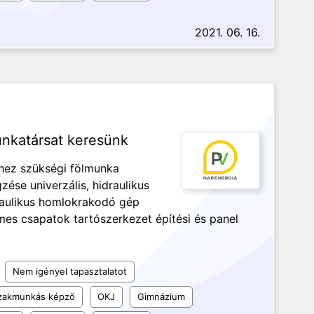
2021. 06. 16.
nkatársat keresünk
éhez szükségi fölmunka
zése univerzális, hidraulikus
raulikus homlokrakodó gép
mes csapatok tartószerkezet építési és panel
Nem igényel tapasztalatot
szakmunkás képző
OKJ
Gimnázium