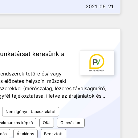
2021. 06. 21.
unkatársat keresünk a
rendszerek tetőre és/ vagy
es előzetes helyszíni műszaki
szerekkel (mérőszalag, lézeres távolságmérő,
él tájékoztatása, illetve az árajánlatok és...
Nem igényel tapasztalatot
szakmunkás képző
OKJ
Gimnázium
udás
Általános
Beosztott