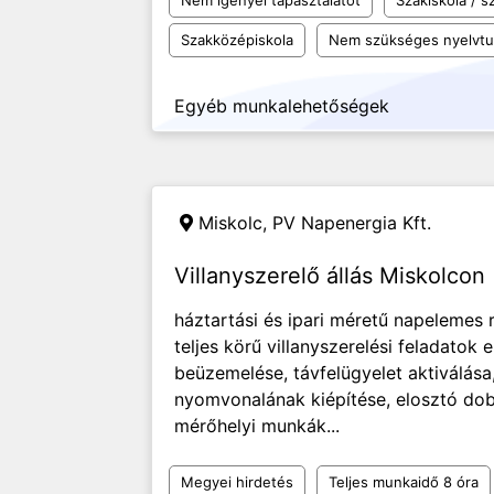
Nem igényel tapasztalatot
Szakiskola / 
Szakközépiskola
Nem szükséges nyelvt
Egyéb munkalehetőségek
Miskolc,
PV Napenergia Kft.
Villanyszerelő állás Miskolcon
háztartási és ipari méretű napelemes
teljes körű villanyszerelési feladatok 
beüzemelése, távfelügyelet aktiválása
nyomvonalának kiépítése, elosztó dobo
mérőhelyi munkák...
Megyei hirdetés
Teljes munkaidő 8 óra