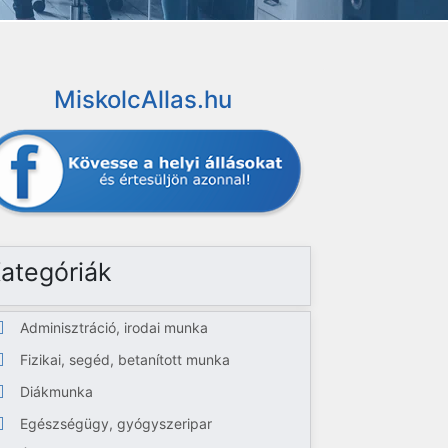
MiskolcAllas.hu
ategóriák
Adminisztráció, irodai munka
Fizikai, segéd, betanított munka
Diákmunka
Egészségügy, gyógyszeripar