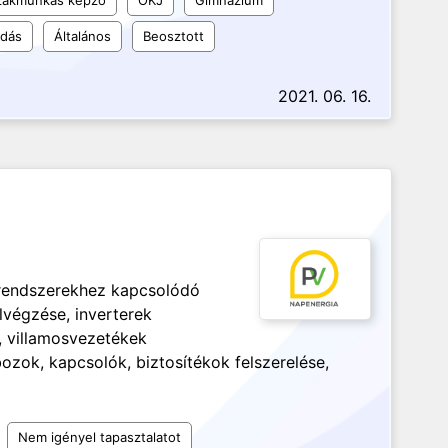
szakmunkás képző
OKJ
Gimnázium
udás
Általános
Beosztott
2021. 06. 16.
 rendszerekhez kapcsolódó
elvégzése, inverterek
, villamosvezetékek
zok, kapcsolók, biztosítékok felszerelése,
Nem igényel tapasztalatot