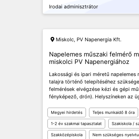
Irodai adminisztrátor
Miskolc,
PV Napenergia Kft.
Napelemes műszaki felmérő m
miskolci PV Napenergiához
Lakossági és ipari méretű napelemes 
talajra történő telepítéséhez szükség
felmérések elvégzése kézi és gépi mű
fényképező, drón). Helyszíneken az ügyf
Megyei hirdetés
Teljes munkaidő 8 óra
1-2 év szakmai tapasztalat
Szakiskola / 
Szakközépiskola
Nem szükséges nyelvt