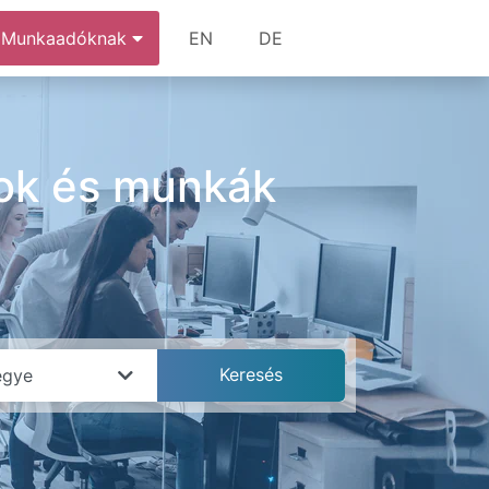
Munkaadóknak
EN
DE
ok és munkák