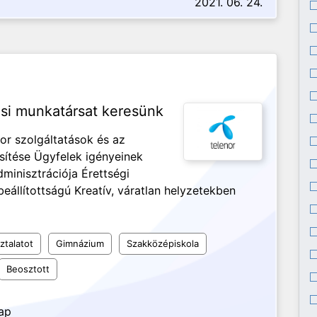
2021. 06. 24.
ési munkatársat keresünk
nor szolgáltatások és az
ítése Ügyfelek igényeinek
minisztrációja Érettségi
beállítottságú Kreatív, váratlan helyzetekben
ztalatot
Gimnázium
Szakközépiskola
Beosztott
nap