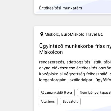
Értékesítési munkatárs
Miskolc,
EuroMiskolc Travel Bt.
Ügyintéző munkakörbe friss n
Miskolcon
rendszerezés, adatrögzítés listák, táb
anyag előkészítése értékesítés ösztö
középiskolai végzettség felhasználói 
idegenforgalmi, szállodaipari, ügyfélfor
Részmunkaidő 6 óra
Nem igényel tapaszt
Általános
Beosztott