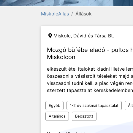
MiskolcAllas
Állások
Miskolc,
Dávid és Társa Bt.
Mozgó büfébe eladó - pultos 
Miskolcon
elkészült étel italokat kiadni illetve 
összeadni a vásásrolt tételeket majd 
visszaadni tudni kell. a piac végén 
szerzett tapasztalat kereskedelemben 
Egyéb
1-2 év szakmai tapasztalat
Ál
Általános
Beosztott