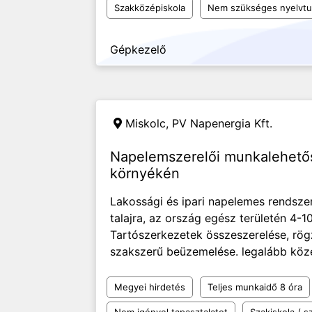
Szakközépiskola
Nem szükséges nyelvt
Gépkezelő
Miskolc,
PV Napenergia Kft.
Napelemszerelői munkalehető
környékén
Lakossági és ipari napelemes rendszere
talajra, az ország egész területén 4-
Tartószerkezetek összeszerelése, rögz
szakszerű beüzemelése. legalább közé
Megyei hirdetés
Teljes munkaidő 8 óra