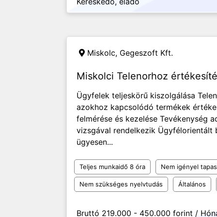
Kereskedő, eladó
Miskolc,
Gegeszoft Kft.
Miskolci Telenorhoz értékesít
Ügyfelek teljeskörű kiszolgálása Tele
azokhoz kapcsolódó termékek értékes
felmérése és kezelése Tevékenység ad
vizsgával rendelkezik Ügyfélorientált 
ügyesen...
Teljes munkaidő 8 óra
Nem igényel tapas
Nem szükséges nyelvtudás
Általános
Bruttó 219.000 - 450.000 forint / Hó