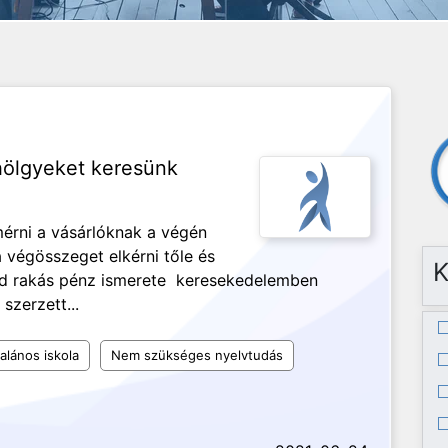
hölgyeket keresünk
lemérni a vásárlóknak a végén
a végösszeget elkérni tőle és
K
rend rakás pénz ismerete keresekedelemben
szerzett...
talános iskola
Nem szükséges nyelvtudás