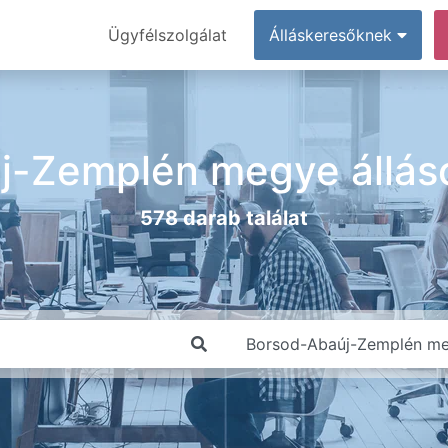
Ügyfélszolgálat
Álláskeresőknek
j-Zemplén megye állás
578 darab találat