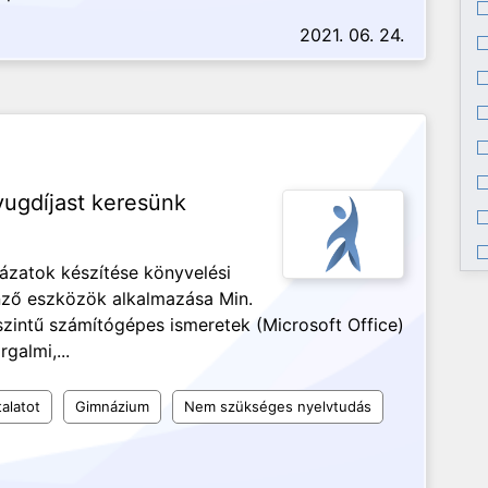
2021. 06. 24.
yugdíjast keresünk
lázatok készítése könyvelési
nző eszközök alkalmazása Min.
szintű számítógépes ismeretek (Microsoft Office)
galmi,...
alatot
Gimnázium
Nem szükséges nyelvtudás