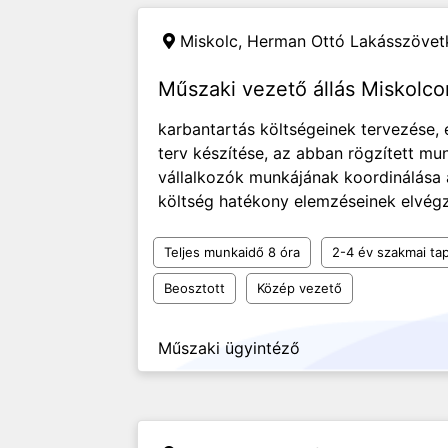
Miskolc,
Herman Ottó Lakásszövet
Műszaki vezető állás Miskolco
karbantartás költségeinek tervezése,
terv készítése, az abban rögzített mu
vállalkozók munkájának koordinálása 
költség hatékony elemzéseinek elvégzé
Teljes munkaidő 8 óra
2-4 év szakmai tap
Beosztott
Közép vezető
Műszaki ügyintéző