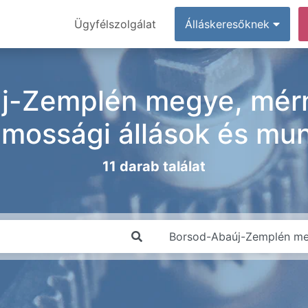
Ügyfélszolgálat
Álláskeresőknek
j-Zemplén megye, mérn
lamossági állások és mu
11 darab találat