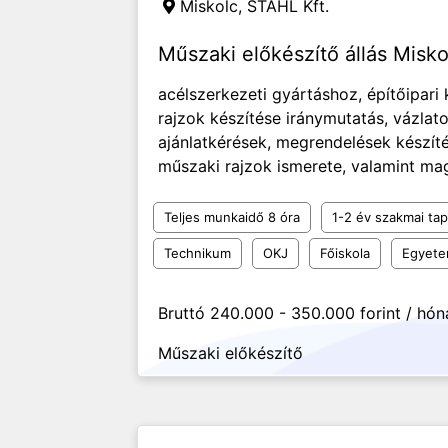
Miskolc,
STAHL Kft.
Műszaki előkészítő állás Misk
acélszerkezeti gyártáshoz, építőipari
rajzok készítése iránymutatás, vázlato
ajánlatkérések, megrendelések készíté
műszaki rajzok ismerete, valamint m
Teljes munkaidő 8 óra
1-2 év szakmai tap
Technikum
OKJ
Főiskola
Egyet
Bruttó 240.000 - 350.000 forint / hó
Műszaki előkészítő