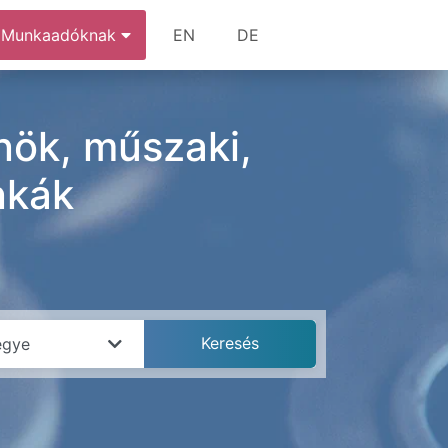
Munkaadóknak
EN
DE
ök, műszaki,
nkák