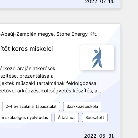
2022. 07. 14.
d-Abaúj-Zemplén megye,
Stone Energy Kft.
ítőt keres miskolci
eérkező árajánlatkérések
észítése, prezentálása a
jektek műszaki tartalmának feldolgozása,
etővel árképzés, költségvetés készítés, a...
2-4 év szakmai tapasztalat
Szakközépiskola
m szükséges nyelvtudás
Általános
Beosztott
2022. 05. 31.