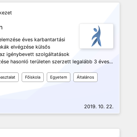
kezet
n
 elemzése éves karbantartási
nkák elvégzése külsős
az igénybevett szolgáltatások
se hasonló területen szerzett legalább 3 éves...
asztalat
Főiskola
Egyetem
Általános
2019. 10. 22.