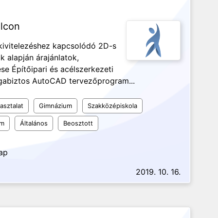
olcon
 kivitelezéshez kapcsolódó 2D-s
k alapján árajánlatok,
se Építőipari és acélszerkezeti
agabiztos AutoCAD tervezőprogram...
asztalat
Gimnázium
Szakközépiskola
em
Általános
Beosztott
nap
2019. 10. 16.