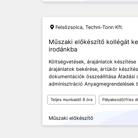
Felsőzsolca,
Techni-Tonn Kft.
Műszaki előkészítő kollégát ke
irodánkba
Költségvetések, árajánlatok készítése
árajánlatok bekérése, ártükör készíté
dokumentációk összeállítása Átadási 
adminisztráció Anyagmegrendelések b
Teljes munkaidő 8 óra
Pályakezdő/friss d
Műszaki előkészítő