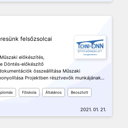
resünk felsőzsolcai
 Műszaki előkészítés,
se Döntés-előkészítő
dokumentációk összeállítása Műszaki
onyolítása Projektben résztvevők munkájának...
iplomás
Főiskola
Általános
Beosztott
2021. 01. 21.