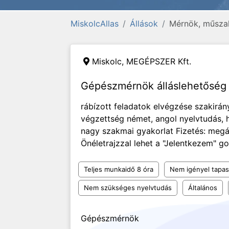
MiskolcAllas
Állások
Mérnök, műszak
Miskolc,
MEGÉPSZER Kft.
Gépészmérnök álláslehetőség
rábízott feladatok elvégzése szakirán
végzettség német, angol nyelvtudás,
nagy szakmai gyakorlat Fizetés: megá
Önéletrajzzal lehet a "Jelentkezem" 
Teljes munkaidő 8 óra
Nem igényel tapas
Nem szükséges nyelvtudás
Általános
Gépészmérnök