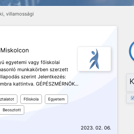
i, villamossági
 Miskolcon
yú egyetemi vagy főiskolai
 hasonló munkakörben szerzett
llapodás szerint Jelentkezés:
K
gombra kattintva. GÉPÉSZMÉRNÖK...
ztalatot
Főiskola
Egyetem
Beosztott
2023. 02. 06.