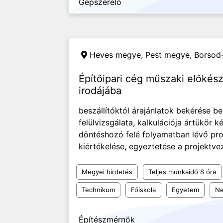
Gépszerelő
Heves megye, Pest megye, Borso
Építőipari cég műszaki előkész
irodájába
beszállítóktól árajánlatok bekérése b
felülvizsgálata, kalkulációja ártükör k
döntéshozó felé folyamatban lévő pro
kiértékelése, egyeztetése a projektvez
Megyei hirdetés
Teljes munkaidő 8 óra
Technikum
Főiskola
Egyetem
Ne
Építészmérnök