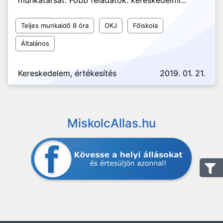
munkatársát. Főbb feladatok: kereskedelmi...
Teljes munkaidő 8 óra
OKJ
Főiskola
Általános
Kereskedelem, értékesítés
2019. 01. 21.
MiskolcAllas.hu