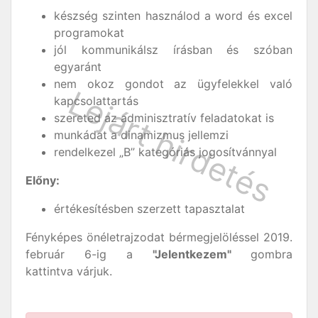
készség szinten használod a word és excel
programokat
jól kommunikálsz írásban és szóban
egyaránt
nem okoz gondot az ügyfelekkel való
kapcsolattartás
szereted az adminisztratív feladatokat is
munkádat a dinamizmus jellemzi
rendelkezel „B” kategóriás jogosítvánnyal
Előny:
értékesítésben szerzett tapasztalat
Fényképes önéletrajzodat bérmegjelöléssel 2019.
február 6-ig a
"Jelentkezem"
gombra
kattintva várjuk.