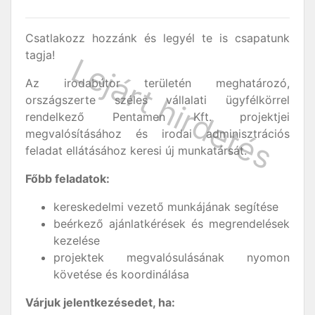
Csatlakozz hozzánk és legyél te is csapatunk
tagja!
Az irodabútor területén meghatározó,
országszerte széles vállalati ügyfélkörrel
rendelkező Pentamen Kft. projektjei
megvalósításához és irodai adminisztrációs
feladat ellátásához keresi új munkatársát.
Főbb feladatok:
kereskedelmi vezető munkájának segítése
beérkező ajánlatkérések és megrendelések
kezelése
projektek megvalósulásának nyomon
követése és koordinálása
Várjuk jelentkezésedet, ha: