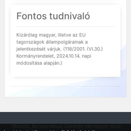
Fontos tudnivaló
Kizárólag magyar, illetve az EU
tagországok állampolgárainak a
jelentkezését várjuk. (118/2001. (VI.30.)
Kormányrendelet, 2024.10.14. napi
módosítása alapján.)
"Miskolc, Borsod-Abaúj-Zemplén vármegyei régió