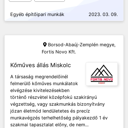
Egyéb építőipari munkák
2023. 03. 09.
Borsod-Abaúj-Zemplén megye,
Fortis Novo Kft.
Kőműves állás Miskolc
A társaság megrendelőinél
felmerülő kőműves munkálatok
elvégzése kivitelezésekben
törtènő részvètel középfokú szakirányú
végzettség, vagy szakmunkás bizonyítvány
józan életmód lendületetes és precíz
munkavégzés terhelhetőség pályakezdő 1 év
szakmai tapasztalat előny, de nem...