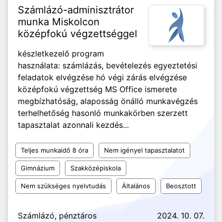
Számlázó-adminisztrátor
munka Miskolcon
középfokú végzettséggel
készletkezelő program
használata: számlázás, bevételezés egyeztetési
feladatok elvégzése hó végi zárás elvégzése
középfokú végzettség MS Office ismerete
megbízhatóság, alaposság önálló munkavégzés
terhelhetőség hasonló munkakörben szerzett
tapasztalat azonnali kezdés...
Teljes munkaidő 8 óra
Nem igényel tapasztalatot
Gimnázium
Szakközépiskola
Nem szükséges nyelvtudás
Általános
Beosztott
Számlázó, pénztáros
2024. 10. 07.