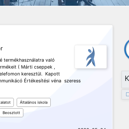
r
lé termékhasználatra való
rmékeit ( Márti cseppek ,
telefomon keresztül. Kapott
K
mmunikácó Értékesítési véna szeress
alatot
Általános iskola
Beosztott