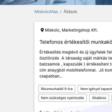
MiskolcAllas
Állások
Miskolc,
Marketingshop Kft.
Telefonos értékesítői munkakö
Értékesítés meglévő és új ügyfelek fe
ösztönzés A társaság saját márkás te
balzsamok , kapszulák ) értékesíteni 
cím anaygból mobiltelefonnal. Jó ko
csapatban...
Részmunkaidő 6 óra
Nem igényel tapaszt
Nem szükséges nyelvtudás
Általános