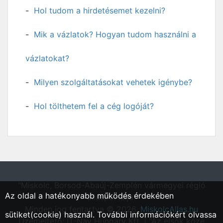
Hol tudom a hirdetésemet kezelni?
Mik a vázlatok? Hogyan tudom használni a
vázlatokat?
Milyen szolgáltatásokat vehetek igénybe?
Hol tölthetem fel a cég logóját?
"Miskolc, Borsod-Abaúj-Zemplén vármegyei régió
Az oldal a hatékonyabb működés érdekében
állásportálja"
Minden jog fentartva © 2026.
MiskolcAllas.hu
sütiket(cookie) használ. További információkért olvassa
Üzemeltető: IT-Nav Hungary Kft. | "Az elsők közé