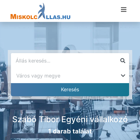
Szabó Tibor Egyéni vállalkozó
1 darab találat