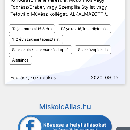
fő fodrász mellé keresünk Műkörmös vagy
Fodrász/Braber, vagy Szempilla Stylist vagy
Tetováló Művész kollégát. ALKALMAZOTTI/...
Teljes munkaidő 8 óra
Pályakezdő/friss diplomás
1-2 év szakmai tapasztalat
Szakiskola / szakmunkás képző
Szakközépiskola
Általános
Fodrász, kozmetikus
2020. 09. 15.
MiskolcAllas.hu