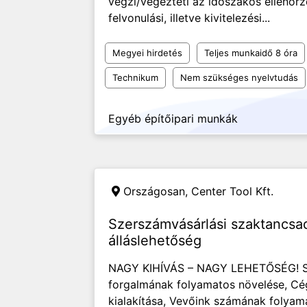
végzi/végezteti az időszakos ellenőr
felvonulási, illetve kivitelezési...
Megyei hirdetés
Teljes munkaidő 8 óra
Technikum
Nem szükséges nyelvtudás
Egyéb építőipari munkák
Országosan,
Center Tool Kft.
Szerszámvásárlási szaktancsa
álláslehetőség
NAGY KIHÍVÁS – NAGY LEHETŐSÉG! S
forgalmának folyamatos növelése, Cé
kialakítása, Vevőink számának folyama