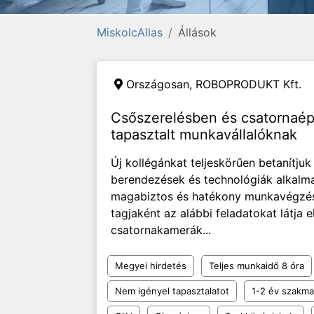
MiskolcAllas
Állások
Országosan,
ROBOPRODUKT Kft.
Csőszerelésben és csatornaé
tapasztalt munkavállalóknak
Új kollégánkat teljeskörűen betanítjuk
berendezések és technológiák alkalmaz
magabiztos és hatékony munkavégzést.
tagjaként az alábbi feladatokat látja e
csatornakamerák...
Megyei hirdetés
Teljes munkaidő 8 óra
Nem igényel tapasztalatot
1-2 év szakmai