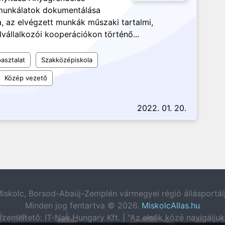
, munkálatok dokumentálása
a, az elvégzett munkák műszaki tartalmi,
lvállalkozói kooperációkon történő...
asztalat
Szakközépiskola
Közép vezető
2022. 01. 20.
iskolc, Borsod-Abaúj-Zemplén vármegyei régió állásportál
Minden jog fentartva © 2026.
MiskolcAllas.hu
zemeltető: IT-Nav Hungary Kft. | "Az elsők közé navigáljuk