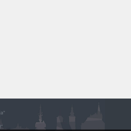
ja"
!"