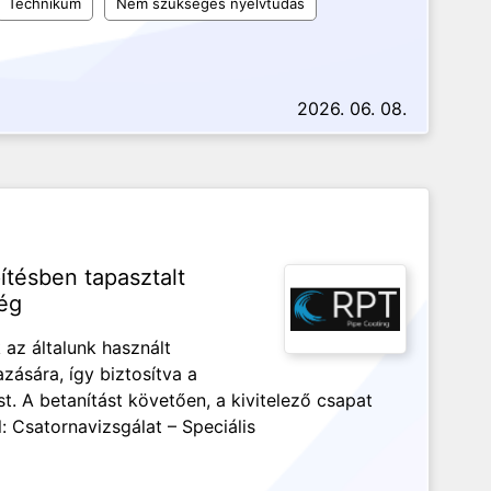
Technikum
Nem szükséges nyelvtudás
2026. 06. 08.
tésben tapasztalt
ég
 az általunk használt
ására, így biztosítva a
 A betanítást követően, a kivitelező csapat
l: Csatornavizsgálat – Speciális