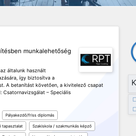
pítésben munkalehetőség
 az általunk használt
ására, így biztosítva a
K
 A betanítást követően, a kivitelező csapat
l: Csatornavizsgálat – Speciális
Pályakezdő/friss diplomás
 tapasztalat
Szakiskola / szakmunkás képző