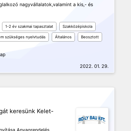
alkozó nagyvállalatok,valamint a kis,- és
1-2 év szakmai tapasztalat
Szakközépiskola
m szükséges nyelvtudás
Általános
Beosztott
nap
2022. 01. 29.
gát keresünk Kelet-
ányítása Anyagrendelés