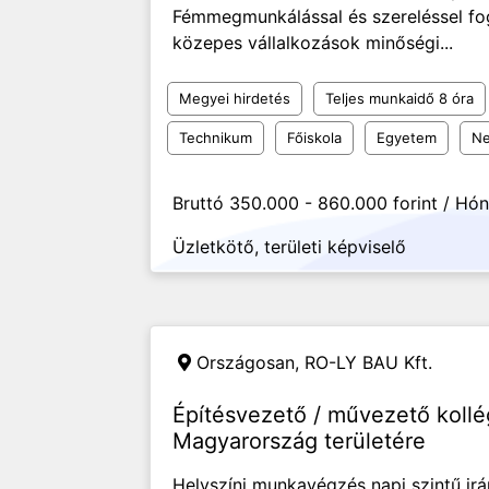
Fémmegmunkálással és szereléssel fogl
közepes vállalkozások minőségi...
Megyei hirdetés
Teljes munkaidő 8 óra
Technikum
Főiskola
Egyetem
Ne
Bruttó 350.000 - 860.000 forint / Hó
Üzletkötő, területi képviselő
Országosan,
RO-LY BAU Kft.
Építésvezető / művezető kollé
Magyarország területére
Helyszíni munkavégzés napi szintű ir