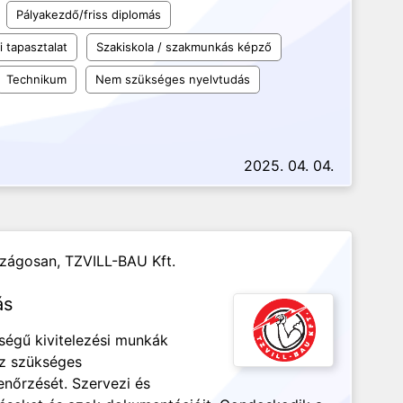
Pályakezdő/friss diplomás
 tapasztalat
Szakiskola / szakmunkás képző
Technikum
Nem szükséges nyelvtudás
2025. 04. 04.
szágosan,
TZVILL-BAU Kft.
ás
tségű kivitelezési munkák
ez szükséges
enőrzését. Szervezi és