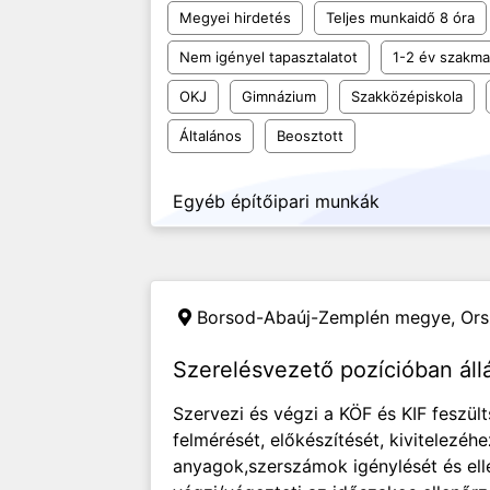
Megyei hirdetés
Teljes munkaidő 8 óra
Nem igényel tapasztalatot
1-2 év szakmai
OKJ
Gimnázium
Szakközépiskola
Általános
Beosztott
Egyéb építőipari munkák
Borsod-Abaúj-Zemplén megye, Or
Szerelésvezető pozícióban áll
Szervezi és végzi a KÖF és KIF feszül
felmérését, előkészítését, kivitelezéh
anyagok,szerszámok igénylését és ell