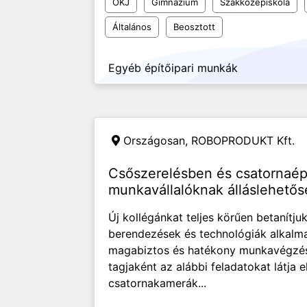
OKJ
Gimnázium
Szakközépiskola
Általános
Beosztott
Egyéb építőipari munkák
Országosan,
ROBOPRODUKT Kft.
Csőszerelésben és csatornaépí
munkavállalóknak álláslehetős
Új kollégánkat teljes körűen betanítjuk
berendezések és technológiák alkalmaz
magabiztos és hatékony munkavégzést.
tagjaként az alábbi feladatokat látja e
csatornakamerák...