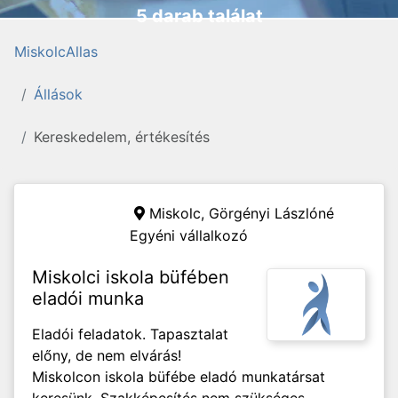
5 darab találat
MiskolcAllas
Állások
Kereskedelem, értékesítés
Miskolc,
Görgényi Lászlóné
Egyéni vállalkozó
Miskolci iskola büfében
eladói munka
Eladói feladatok. Tapasztalat
előny, de nem elvárás!
Miskolcon iskola büfébe eladó munkatársat