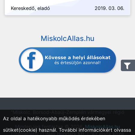
Kereskedő, eladó
2019. 03. 06.
MiskolcAllas.hu
"Miskolc, Borsod-Abaúj-Zemplén vármegyei régió
Az oldal a hatékonyabb működés érdekében
állásportálja"
Minden jog fentartva © 2026.
MiskolcAllas.hu
sütiket(cookie) használ. További információkért olvassa
Üzemeltető: IT-Nav Hungary Kft. | "Az elsők közé