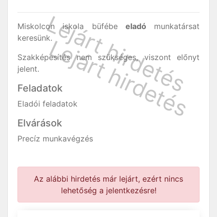
Miskolcon iskola büfébe
eladó
munkatársat
keresünk.
Szakképesítés nem szükséges, viszont előnyt
jelent.
Feladatok
Eladói feladatok
Elvárások
Precíz munkavégzés
Az alábbi hirdetés már lejárt, ezért nincs
lehetőség a jelentkezésre!