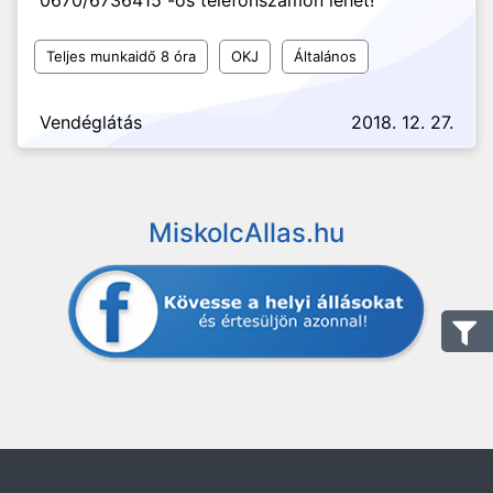
0670/6736415 -ös telefonszámon lehet!
Teljes munkaidő 8 óra
OKJ
Általános
Vendéglátás
2018. 12. 27.
MiskolcAllas.hu