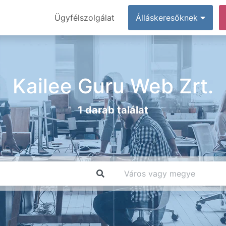
Ügyfélszolgálat
Álláskeresőknek
Kailee Guru Web Zrt.
1 darab találat