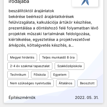
irodájába
beszállítóktól árajánlatok
bekérése beérkező árajánlatkérések
felülvizsgálata, kalkulációja ártükör készítése,
prezentálása a döntéshozó felé folyamatban lévő
projektek műszaki tartalmának feldolgozása,
kiértékelése, egyeztetése a projektvezetővel
árképzés, költségvetés készítés, a...
Megyei hirdetés
Teljes munkaidő 8 óra
2-4 év szakmai tapasztalat
Szakközépiskola
Technikum
Főiskola
Egyetem
Nem szükséges nyelvtudás
Általános
Beosztott
Építészmérnök
2022. 05. 31.