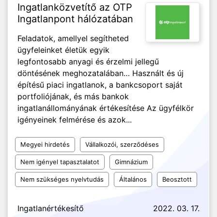
Ingatlanközvetítő az OTP
Ingatlanpont hálózatában
Feladatok, amellyel segítheted
ügyfeleinket életük egyik
legfontosabb anyagi és érzelmi jellegű
döntésének meghozatalában… Használt és új
építésű piaci ingatlanok, a bankcsoport saját
portfoliójának, és más bankok
ingatlanállományának értékesítése Az ügyfélkör
igényeinek felmérése és azok...
Megyei hirdetés
Vállalkozói, szerződéses
Nem igényel tapasztalatot
Gimnázium
Nem szükséges nyelvtudás
Általános
Beosztott
Ingatlanértékesítő
2022. 03. 17.