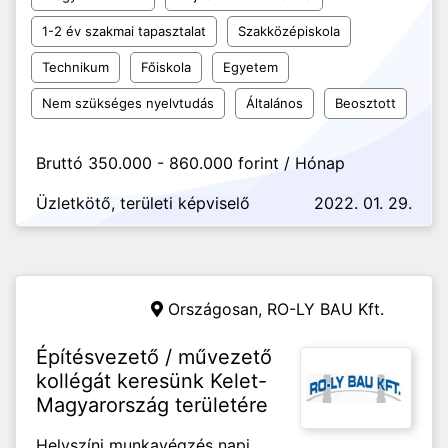
1-2 év szakmai tapasztalat
Szakközépiskola
Technikum
Főiskola
Egyetem
Nem szükséges nyelvtudás
Általános
Beosztott
Bruttó 350.000 - 860.000 forint / Hónap
Üzletkötő, területi képviselő
2022. 01. 29.
Országosan,
RO-LY BAU Kft.
Építésvezető / művezető
kollégát keresünk Kelet-
Magyarország területére
Helyszíni munkavégzés napi