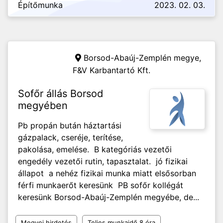
Építőmunka
2023. 02. 03.
Borsod-Abaúj-Zemplén megye,
F&V Karbantartó Kft.
Sofőr állás Borsod
megyében
Pb propán bután háztartási
gázpalack, cseréje, terítése,
pakolása, emelése. B kategóriás vezetői
engedély vezetői rutin, tapasztalat. jó fizikai
állapot a nehéz fizikai munka miatt elsősorban
férfi munkaerőt keresünk PB sofőr kollégát
keresünk Borsod-Abaúj-Zemplén megyébe, de...
Megyei hirdetés
Teljes munkaidő 8 óra