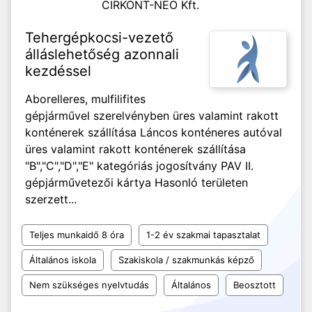
CIRKONT-NEO Kft.
Tehergépkocsi-vezető
álláslehetőség azonnali
kezdéssel
Aborelleres, mulfilifites
gépjárművel szerelvényben üres valamint rakott
konténerek szállítása Láncos konténeres autóval
üres valamint rakott konténerek szállítása
"B","C","D","E" kategóriás jogosítvány PAV II.
gépjárművetezői kártya Hasonló területen
szerzett...
Teljes munkaidő 8 óra
1-2 év szakmai tapasztalat
Általános iskola
Szakiskola / szakmunkás képző
Nem szükséges nyelvtudás
Általános
Beosztott