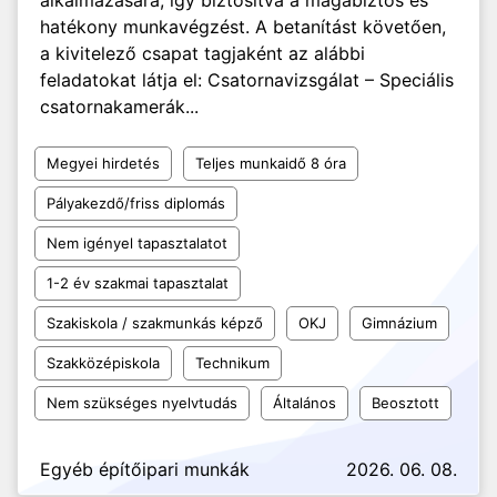
alkalmazására, így biztosítva a magabiztos és
hatékony munkavégzést. A betanítást követően,
a kivitelező csapat tagjaként az alábbi
feladatokat látja el: Csatornavizsgálat – Speciális
csatornakamerák...
Megyei hirdetés
Teljes munkaidő 8 óra
Pályakezdő/friss diplomás
Nem igényel tapasztalatot
1-2 év szakmai tapasztalat
Szakiskola / szakmunkás képző
OKJ
Gimnázium
Szakközépiskola
Technikum
Nem szükséges nyelvtudás
Általános
Beosztott
Egyéb építőipari munkák
2026. 06. 08.