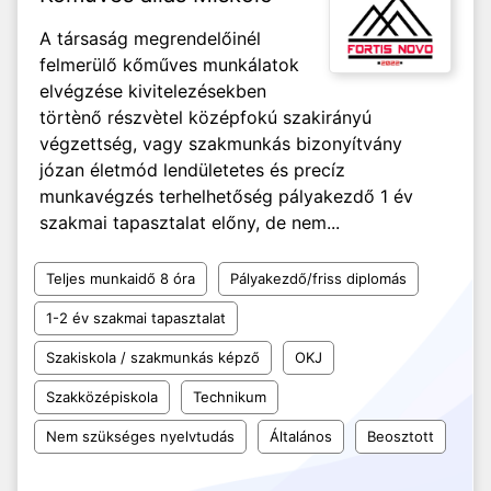
A társaság megrendelőinél
felmerülő kőműves munkálatok
elvégzése kivitelezésekben
törtènő részvètel középfokú szakirányú
végzettség, vagy szakmunkás bizonyítvány
józan életmód lendületetes és precíz
munkavégzés terhelhetőség pályakezdő 1 év
szakmai tapasztalat előny, de nem...
Teljes munkaidő 8 óra
Pályakezdő/friss diplomás
1-2 év szakmai tapasztalat
Szakiskola / szakmunkás képző
OKJ
Szakközépiskola
Technikum
Nem szükséges nyelvtudás
Általános
Beosztott