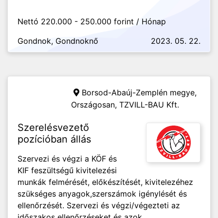
Nettó 220.000 - 250.000 forint / Hónap
Gondnok, Gondnoknő
2023. 05. 22.
Borsod-Abaúj-Zemplén megye,
Országosan,
TZVILL-BAU Kft.
Szerelésvezető
pozícióban állás
Szervezi és végzi a KÖF és
KIF feszültségű kivitelezési
munkák felmérését, előkészítését, kivitelezéhez
szükséges anyagok,szerszámok igénylését és
ellenőrzését. Szervezi és végzi/végezteti az
időszakos ellenőrzéseket és azok