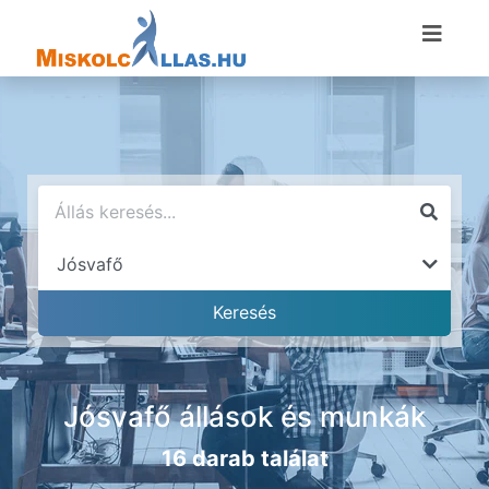
Jósvafő állások és munkák
16 darab találat