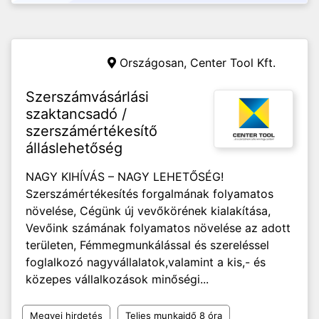
Országosan,
Center Tool Kft.
Szerszámvásárlási
szaktancsadó /
szerszámértékesítő
álláslehetőség
NAGY KIHÍVÁS – NAGY LEHETŐSÉG!
Szerszámértékesítés forgalmának folyamatos
növelése, Cégünk új vevőkörének kialakítása,
Vevőink számának folyamatos növelése az adott
területen, Fémmegmunkálással és szereléssel
foglalkozó nagyvállalatok,valamint a kis,- és
közepes vállalkozások minőségi...
Megyei hirdetés
Teljes munkaidő 8 óra