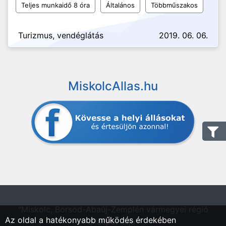
Teljes munkaidő 8 óra
Általános
Többműszakos
Turizmus, vendéglátás
2019. 06. 06.
MiskolcAllas.hu
"Miskolc, Borsod-Abaúj-Zemplén vármegyei régió
Az oldal a hatékonyabb működés érdekében
állásportálja"