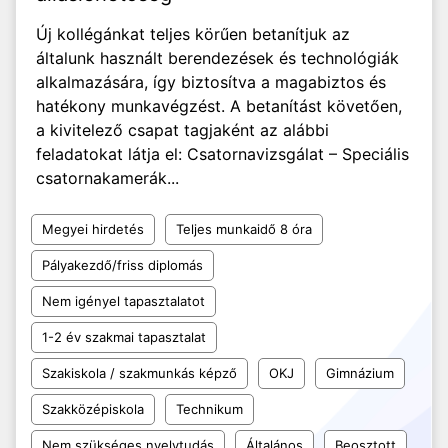
Új kollégánkat teljes körűen betanítjuk az
általunk használt berendezések és technológiák
alkalmazására, így biztosítva a magabiztos és
hatékony munkavégzést. A betanítást követően,
a kivitelező csapat tagjaként az alábbi
feladatokat látja el: Csatornavizsgálat – Speciális
csatornakamerák...
Megyei hirdetés
Teljes munkaidő 8 óra
Pályakezdő/friss diplomás
Nem igényel tapasztalatot
1-2 év szakmai tapasztalat
Szakiskola / szakmunkás képző
OKJ
Gimnázium
Szakközépiskola
Technikum
Nem szükséges nyelvtudás
Általános
Beosztott