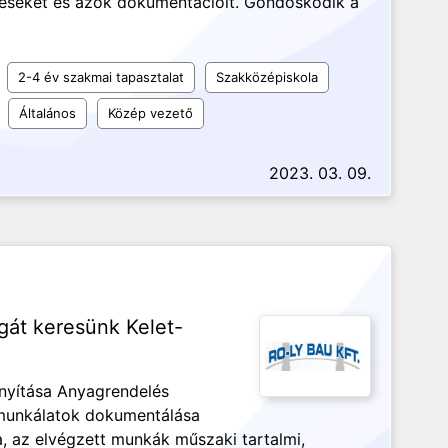
zéseket és azok dokumentációit. Gondoskodik a
2-4 év szakmai tapasztalat
Szakközépiskola
Általános
Közép vezető
2023. 03. 09.
gát keresünk Kelet-
ányítása Anyagrendelés
, munkálatok dokumentálása
a, az elvégzett munkák műszaki tartalmi,