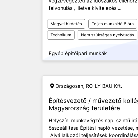
végzi/végezteti az időszakos ellenőr
felvonulási, illetve kivitelezési...
Megyei hirdetés
Teljes munkaidő 8 óra
Technikum
Nem szükséges nyelvtudás
Egyéb építőipari munkák
Országosan,
RO-LY BAU Kft.
Építésvezető / művezető kollé
Magyarország területére
Helyszíni munkavégzés napi szintű ir
összeállítása Építési napló vezetése
Alvállalkozói teljesítések koordinálás