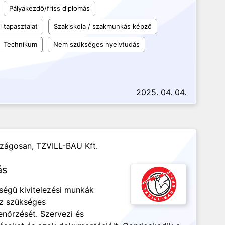
Pályakezdő/friss diplomás
 tapasztalat
Szakiskola / szakmunkás képző
Technikum
Nem szükséges nyelvtudás
2025. 04. 04.
szágosan,
TZVILL-BAU Kft.
ás
tségű kivitelezési munkák
ez szükséges
enőrzését. Szervezi és