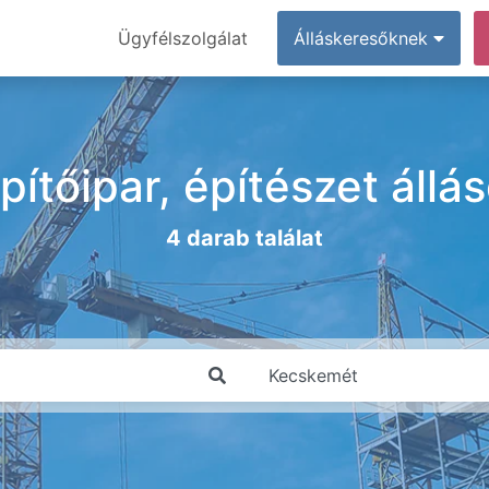
Ügyfélszolgálat
Álláskeresőknek
ítőipar, építészet áll
4 darab találat