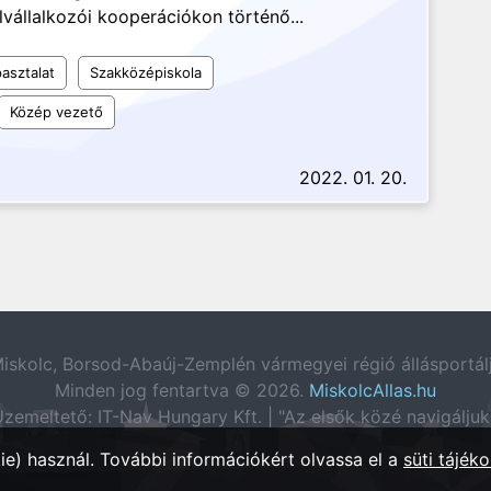
lvállalkozói kooperációkon történő...
asztalat
Szakközépiskola
Közép vezető
2022. 01. 20.
iskolc, Borsod-Abaúj-Zemplén vármegyei régió állásportál
Minden jog fentartva © 2026.
MiskolcAllas.hu
zemeltető: IT-Nav Hungary Kft. | "Az elsők közé navigáljuk
e) használ. További információkért olvassa el a
süti tájéko