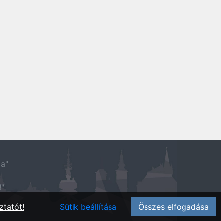
ja"
!"
ztatót!
Sütik beállítása
Összes elfogadása