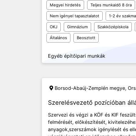
Megyei hirdetés
Teljes munkaidő 8 óra
Nem igényel tapasztalatot
1-2 év szakmai
OKJ
Gimnázium
Szakközépiskola
Általános
Beosztott
Egyéb építőipari munkák
Borsod-Abaúj-Zemplén megye, Or
Szerelésvezető pozícióban áll
Szervezi és végzi a KÖF és KIF feszül
felmérését, előkészítését, kivitelezéh
anyagok,szerszámok igénylését és ell