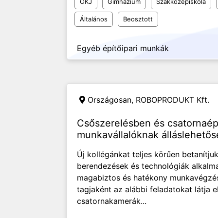
OKJ
Gimnázium
Szakközépiskola
Általános
Beosztott
Egyéb építőipari munkák
Országosan,
ROBOPRODUKT Kft.
Csőszerelésben és csatornaépí
munkavállalóknak álláslehetős
Új kollégánkat teljes körűen betanítjuk
berendezések és technológiák alkalmaz
magabiztos és hatékony munkavégzést.
tagjaként az alábbi feladatokat látja e
csatornakamerák...