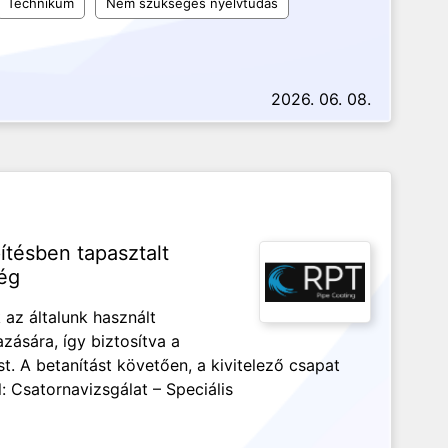
Technikum
Nem szükséges nyelvtudás
2026. 06. 08.
tésben tapasztalt
ég
 az általunk használt
ására, így biztosítva a
 A betanítást követően, a kivitelező csapat
l: Csatornavizsgálat – Speciális