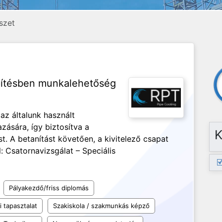
észet
pítésben munkalehetőség
 az általunk használt
ására, így biztosítva a
K
 A betanítást követően, a kivitelező csapat
l: Csatornavizsgálat – Speciális
Pályakezdő/friss diplomás
 tapasztalat
Szakiskola / szakmunkás képző