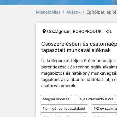
MiskolcAllas
Állások
Építőipar, épít
Országosan,
ROBOPRODUKT Kft.
Csőszerelésben és csatornaé
tapasztalt munkavállalóknak
Új kollégánkat teljeskörűen betanítjuk
berendezések és technológiák alkalmaz
magabiztos és hatékony munkavégzést.
tagjaként az alábbi feladatokat látja e
csatornakamerák...
Megyei hirdetés
Teljes munkaidő 8 óra
Nem igényel tapasztalatot
1-2 év szakmai