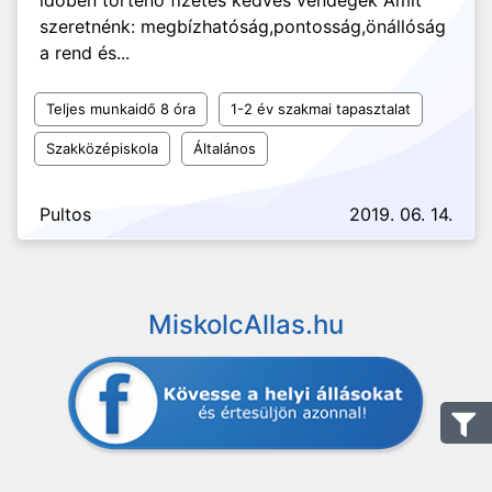
időben történő fizetés kedves vendégek Amit
szeretnénk: megbízhatóság,pontosság,önállóság
a rend és...
Teljes munkaidő 8 óra
1-2 év szakmai tapasztalat
Szakközépiskola
Általános
Pultos
2019. 06. 14.
MiskolcAllas.hu