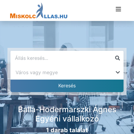
Balla-Hodermarszki Ágnes
Egyéni vállalkozó
1 darab találat