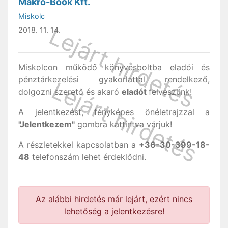
Makro-Book Kft.
Miskolc
2018. 11. 14.
Miskolcon működő könyvesboltba eladói és
pénztárkezelési gyakorlattal rendelkező,
dolgozni szerető és akaró
eladót
felveszünk!
A jelentkezést, fényképes önéletrajzzal a
"Jelentkezem"
gombra kattintva várjuk!
A részletekkel kapcsolatban a
+36-30-399-18-
48
telefonszám lehet érdeklődni.
Az alábbi hirdetés már lejárt, ezért nincs
lehetőség a jelentkezésre!