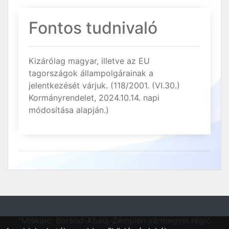
Fontos tudnivaló
Kizárólag magyar, illetve az EU
tagországok állampolgárainak a
jelentkezését várjuk. (118/2001. (VI.30.)
Kormányrendelet, 2024.10.14. napi
módosítása alapján.)
"Miskolc, Borsod-Abaúj-Zemplén vármegyei régió