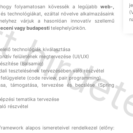
j
, hogy folyamatosan kövessék a legújabb
web-,
(
 és technológiákat, ezáltal növelve alkalmazásaink
n
elyhez várjuk a hasonlóan innovatív szellemű
receni vagy budapesti
telephelyünkön.
lelő technológiák kiválasztása
onzív felületének megtervezése (UI/UX)
észítése (Balsamiq)
ali tesztelésének tervezésében való részvétel
 felügyelete (code review, pair programming)
lása, támogatása, tervezése és becslése (Spring
épzési tematika tervezése
ló részvétel
framework alapos ismereteivel rendelkezel (előny: