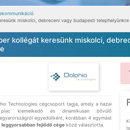
elekommunikáció
eresünk miskolci, debreceni vagy budapesti telephelyünkre
er kollégát keresünk miskolci, debre
re
io Technologies cégcsoport tagja, amely a hazai
si piac kiemelkedő és dinamikusan bővülő
 Magyarországról egyedüliként, korábban 4 egymást
K
 leggyorsabban fejlődő cége
közé választotta.
t