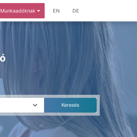
Munkaadóknak
EN
DE
ió