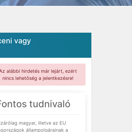
ceni vagy
Az alábbi hirdetés már lejárt, ezért
nincs lehetőség a jelentkezésre!
Fontos tudnivaló
izárólag magyar, illetve az EU
agországok állampolgárainak a