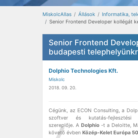
MiskolcAllas
Állások
Informatika, t
Senior Frontend Developer kollégát k
Senior Frontend Develop
budapesti telephelyünk
Dolphio Technologies Kft.
Miskolc
2018. 09. 20.
Cégünk, az ECON Consulting, a Dolph
szoftver és kutatás-fejleszté
szereplője. A
Dolphio
-t a Deloitte,
követő évben
Közép-Kelet Európa 50