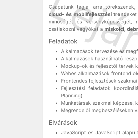
Csapatunk tagjai arra törekszenek
cloud- és mobilfejlesztési trend
eket
minőségét és versenyképességét, m
csatlakozni vágyókat a
miskolci, deb
Feladatok
Alkalmazások tervezése és megfe
Alkalmazások használható reszp
Mockup-ok és fejlesztői tervek k
Webes alkalmazások frontend old
Frontendes fejlesztések szakmai
Fejlesztési feladatok koordiná
Planning)
Munkatársak szakmai képzése, k
Megrendelői megbeszéléseken va
Elvárások
JavaScript és JavaScript alapú 