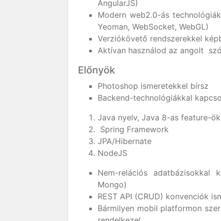
AngularJS)
Modern web2.0-ás technológiák
Yeoman, WebSocket, WebGL)
Verziókövető rendszerekkel képb
Aktívan használod az angolt szó
Előnyök
Photoshop ismeretekkel bírsz
Backend-technológiákkal kapcsol
Java nyelv, Java 8-as feature-ök
Spring Framework
JPA/Hibernate
NodeJS
Nem-relációs adatbázisokkal k
Mongo)
REST API (CRUD) konvenciók isme
Bármilyen mobil platformon szerz
rendelkezel