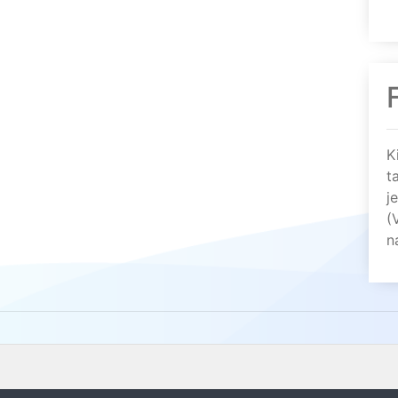
K
t
j
(
n