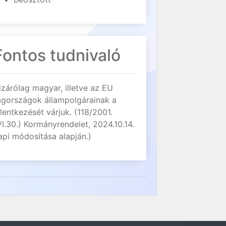
Fontos tudnivaló
izárólag magyar, illetve az EU
agországok állampolgárainak a
elentkezését várjuk. (118/2001.
VI.30.) Kormányrendelet, 2024.10.14.
api módosítása alapján.)