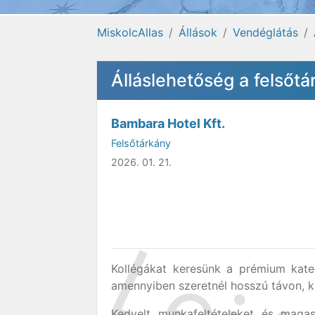
MiskolcAllas
Állások
Vendéglátás
Álláslehetőség a felsőt
Bambara Hotel Kft.
Felsőtárkány
2026. 01. 21.
Kollégákat keresünk a prémium kateg
amennyiben szeretnél hosszú távon, kis
Kedvelt munkafeltételeket és magas