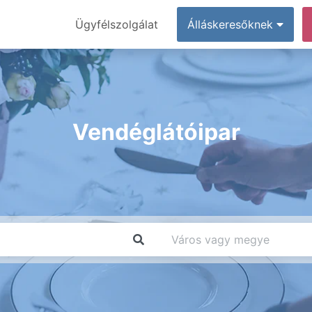
Ügyfélszolgálat
Álláskeresőknek
Vendéglátóipar