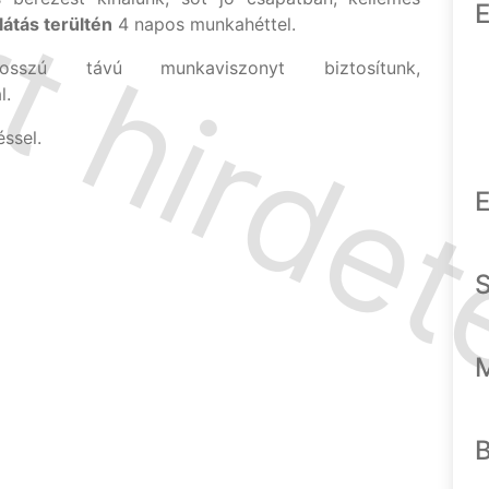
E
átás terültén
4 napos munkahéttel.
hosszú távú munkaviszonyt biztosítunk,
l.
ssel.
E