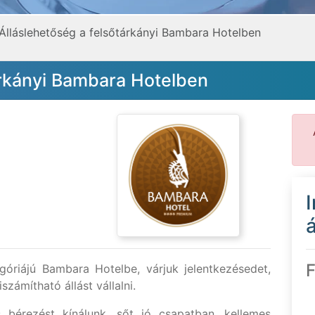
Álláslehetőség a felsőtárkányi Bambara Hotelben
árkányi Bambara Hotelben
á
F
óriájú Bambara Hotelbe, várjuk jelentkezésedet,
zámítható állást vállalni.
 bérezést kínálunk, sőt jó csapatban, kellemes