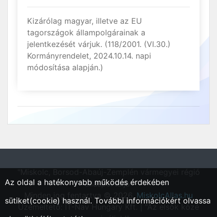
Kizárólag magyar, illetve az EU
tagországok állampolgárainak a
jelentkezését várjuk. (118/2001. (VI.30.)
Kormányrendelet, 2024.10.14. napi
módosítása alapján.)
"Miskolc, Borsod-Abaúj-Zemplén vármegyei régió
Az oldal a hatékonyabb működés érdekében
állásportálja"
Minden jog fentartva © 2026.
MiskolcAllas.hu
sütiket(cookie) használ. További információkért olvassa
Üzemeltető: IT-Nav Hungary Kft. | "Az elsők közé