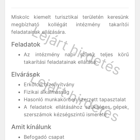
Miskolc kiemelt turisztikai területén keresünk
megbízható kollégát intézmény takarítói
feladatainak ellátására.
Feladatok
Az intézmény napi szintű, teljes körű
takarítási feladatainak ellátása.
Elvárások
Erkölcsi bizonyítvány
Fizikai alkalmasság
Hasonló munkakörben szerzett tapasztalat
A feladatok ellátásához szükséges gépek,
szerszámok kézségszintű ismerete
Amit kínálunk
Befogadó csapat