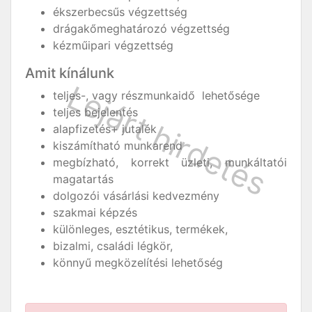
ékszerbecsűs végzettség
drágakőmeghatározó végzettség
kézműipari végzettség
Amit kínálunk
teljes-, vagy részmunkaidő lehetősége
teljes bejelentés
alapfizetés+ jutalék
kiszámítható munkarend
megbízható, korrekt üzleti, munkáltatói
magatartás
dolgozói vásárlási kedvezmény
szakmai képzés
különleges, esztétikus, termékek,
bizalmi, családi légkör,
könnyű megközelítési lehetőség