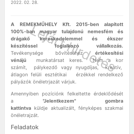
2022. 02. 28.
A REMEKMŰHELY Kft. 2015-ben alapított
100%-ban magyar tulajdonú nemesfém és
drágakő
kereskedelemmel és ékszer
készítéssel foglalkozó vállalkozás.
Tevékenysége bővítéséhez
értékesítési
vénájú
munkatársat keres. Nem a kor
számít, pálykezdő vagy nyugdíjas, kreatív,
átlagon felüli esztétikai érzékkel rendelkező
pályázók önéletrjazát várjuk.
Amennyiben pozíciónk felkeltette érdeklődését
a
"Jelentkezem" gombra
kattintva
küldje aktualizált, fényképes szakmai
önéletrajzát.
Feladatok