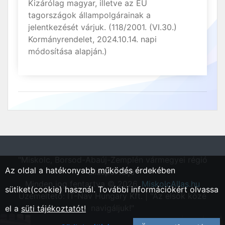
Kizárólag magyar, illetve az EU
tagországok állampolgárainak a
jelentkezését várjuk. (118/2001. (VI.30.)
Kormányrendelet, 2024.10.14. napi
módosítása alapján.)
"Miskolc, Borsod-Abaúj-Zemplén vármegyei régió
Az oldal a hatékonyabb működés érdekében
állásportálja"
Minden jog fentartva © 2026.
MiskolcAllas.hu
sütiket(cookie) használ. További információkért olvassa
Üzemeltető: IT-Nav Hungary Kft. | "Az elsők közé
navigáljuk!"
el a
süti tájékoztatót!