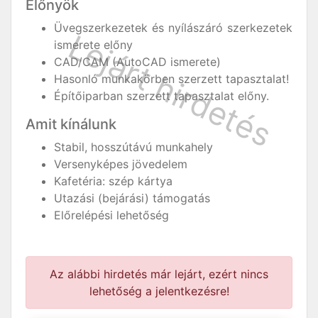
Előnyök
Üvegszerkezetek és nyílászáró szerkezetek
ismerete előny
CAD/CAM (AutoCAD ismerete)
Hasonló munkakörben szerzett tapasztalat!
Építőiparban szerzett tapasztalat előny.
Amit kínálunk
Stabil, hosszútávú munkahely
Versenyképes jövedelem
Kafetéria: szép kártya
Utazási (bejárási) támogatás
Előrelépési lehetőség
Az alábbi hirdetés már lejárt, ezért nincs
lehetőség a jelentkezésre!