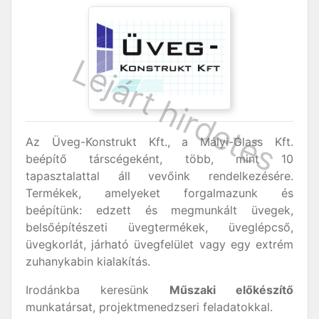
Az Üveg-Konstrukt Kft., a Mályi-Glass Kft.
beépítő társcégeként, több, mint 10
tapasztalattal áll vevőink rendelkezésére.
Termékek, amelyeket forgalmazunk és
beépítünk: edzett és megmunkált üvegek,
belsőépítészeti üvegtermékek, üveglépcső,
üvegkorlát, járható üvegfelület vagy egy extrém
zuhanykabin kialakítás.
Irodánkba keresünk
Műszaki előkészítő
munkatársat, projektmenedzseri feladatokkal.