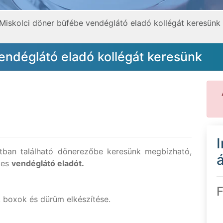
Miskolci döner büfébe vendéglátó eladó kollégát keresünk
endéglátó eladó kollégát keresünk
tban található dönerezőbe keresünk megbízható,
á
yes
vendéglátó eladót.
F
k, boxok és dürüm elkészítése.