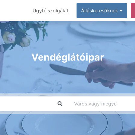
Ügyfélszolgálat
Álláskeresőknek
Vendéglátóipar