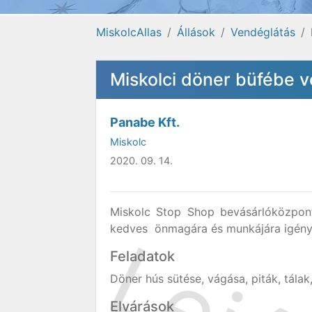
MiskolcAllas
Állások
Vendéglátás
Miskolci döner büfébe v
Panabe Kft.
Miskolc
2020. 09. 14.
Miskolc Stop Shop bevásárlóközpon
kedves önmagára és munkájára igén
Feladatok
Döner hús sütése, vágása, piták, tála
Elvárások