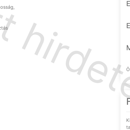
E
osság,
E
ztás
Ö
K
t