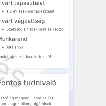
lvárt tapasztalat
1-2 év szakmai tapasztalat
lvárt végzettség
Szakiskola / szakmunkás képző
Munkarend
Általános
néletrajz elküldése kötelező!
Fontos tudnivaló
izárólag magyar, illetve az EU
agországok állampolgárainak a