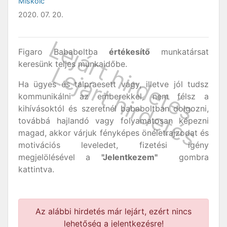
Miskolc
2020. 07. 20.
Figaro Bababoltba
értékesítő
munkatársat
keresünk teljes munkaidőbe.
Ha ügyes és talpraesett vagy, illetve jól tudsz
kommunikálni az emberekkel, nem félsz a
kihívásoktól és szeretnél bababoltban dolgozni,
továbbá hajlandó vagy folyamatosan képezni
magad, akkor várjuk fényképes önéletrajzodat és
motivációs leveledet, fizetési igény
megjelölésével a
"Jelentkezem"
gombra
kattintva.
Az alábbi hirdetés már lejárt, ezért nincs
lehetőség a jelentkezésre!