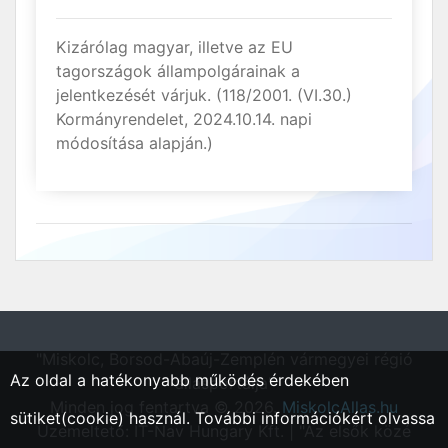
Kizárólag magyar, illetve az EU
tagországok állampolgárainak a
jelentkezését várjuk. (118/2001. (VI.30.)
Kormányrendelet, 2024.10.14. napi
módosítása alapján.)
"Miskolc, Borsod-Abaúj-Zemplén vármegyei régió
Az oldal a hatékonyabb működés érdekében
állásportálja"
Minden jog fentartva © 2026.
MiskolcAllas.hu
sütiket(cookie) használ. További információkért olvassa
Üzemeltető: IT-Nav Hungary Kft. | "Az elsők közé