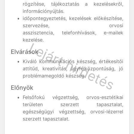
rögzítése, tájékoztatás a kezelésekről,
információnyújtás.
időpontegyeztetés, kezelések előkészítése,
szervezése, orvosi
asszisztencia, telefonhívások, e-mailek
kezelése.
Elvárások
Kiváló kommunikációs készség, értékesítői
attitűd, kreativitás, ügyfélközpontúság, jó
problémamegoldó készség.
Előnyök
Felsőfokú végzettség, orvos-esztétikai
területen szerzett tapasztalat,
egészségügyi végzettség, orvosi-lézerrel
szerzett tapasztalat.