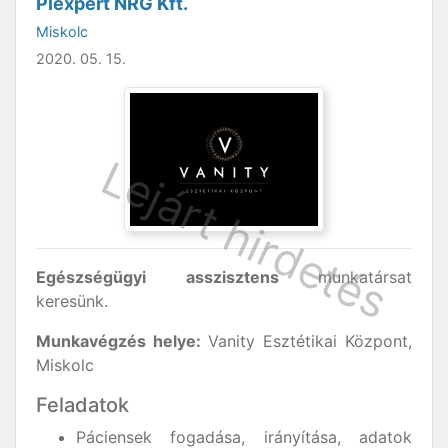
Plexpert NRG Kft.
Miskolc
2020. 05. 15.
Egészségügyi asszisztens
munkatársat
keresünk.
Munkavégzés helye:
Vanity Esztétikai Központ,
Miskolc
Feladatok
Páciensek fogadása, irányítása, adatok