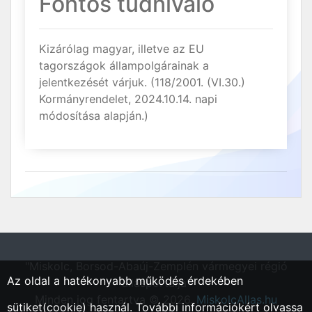
Fontos tudnivaló
Kizárólag magyar, illetve az EU
tagországok állampolgárainak a
jelentkezését várjuk. (118/2001. (VI.30.)
Kormányrendelet, 2024.10.14. napi
módosítása alapján.)
"Miskolc, Borsod-Abaúj-Zemplén vármegyei régió
Az oldal a hatékonyabb működés érdekében
állásportálja"
Minden jog fentartva © 2026.
MiskolcAllas.hu
sütiket(cookie) használ. További információkért olvassa