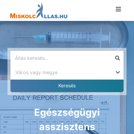
Egészségügyi
asszisztens