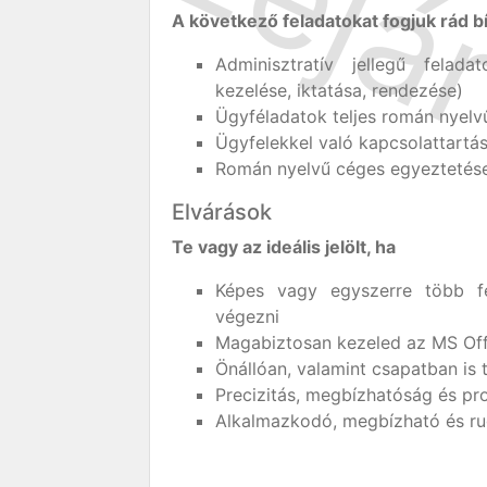
A következő feladatokat fogjuk rád bí
Adminisztratív jellegű fela
kezelése, iktatása, rendezése)
Ügyféladatok teljes román nyelvű
Ügyfelekkel való kapcsolattartá
Román nyelvű céges egyeztetések
Elvárások
Te vagy az ideális jelölt, ha
Képes vagy egyszerre több fe
végezni
Magabiztosan kezeled az MS Off
Önállóan, valamint csapatban is
Precizitás, megbízhatóság és pro
Alkalmazkodó, megbízható és r