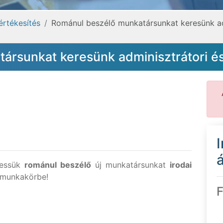
értékesítés
Románul beszélő munkatársunkat keresünk ad
ársunkat keresünk adminisztrátori é
á
ressük
románul beszélő
új munkatársunkat
irodai
munkakörbe!
F