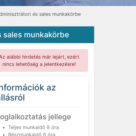
minisztrátori és sales munkakörbe
s sales munkakörbe
Az alábbi hirdetés már lejárt, ezért
nincs lehetőség a jelentkezésre!
Információk az
llásról
oglalkoztatás jellege
Teljes munkaidő 8 óra
Részmunkaidő 6 óra