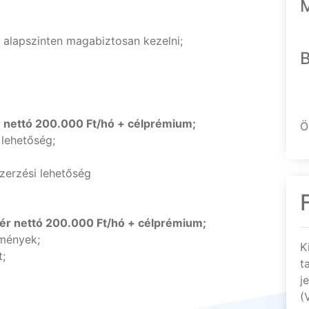
 alapszinten magabiztosan kezelni;
 nettó 200.000 Ft/hó + célprémium;
Ö
 lehetőség;
zerzési lehetőség
r nettó 200.000 Ft/hó + célprémium;
lmények;
K
;
t
j
(