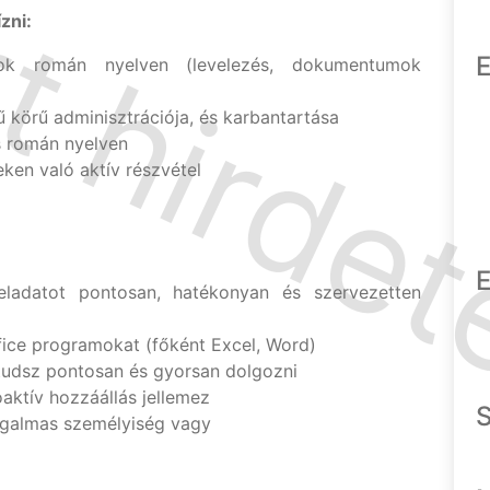
zni:
E
datok román nyelven (levelezés, dokumentumok
 körű adminisztrációja, és karbantartása
s román nyelven
en való aktív részvétel
E
ladatot pontosan, hatékonyan és szervezetten
ice programokat (főként Excel, Word)
 tudsz pontosan és gyorsan dolgozni
aktív hozzáállás jellemez
ugalmas személyiség vagy