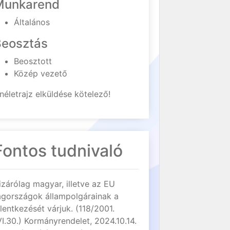
Munkarend
Általános
Beosztás
Beosztott
Közép vezető
néletrajz elküldése kötelező!
Fontos tudnivaló
izárólag magyar, illetve az EU
agországok állampolgárainak a
elentkezését várjuk. (118/2001.
VI.30.) Kormányrendelet, 2024.10.14.