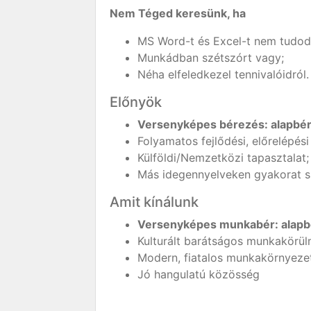
Nem Téged keresünk, ha
MS Word-t és Excel-t nem tudod
Munkádban szétszórt vagy;
Néha elfeledkezel tennivalóidról.
Előnyök
Versenyképes bérezés: alapbér
Folyamatos fejlődési, előrelépési
Külföldi/Nemzetközi tapasztalat;
Más idegennyelveken gyakorat s
Amit kínálunk
Versenyképes munkabér: alapbé
Kulturált barátságos munkakörü
Modern, fiatalos munkakörnyezet
Jó hangulatú közösség