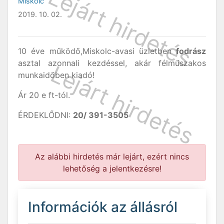
Miskolc
2019. 10. 02.
10 éve működő,Miskolc-avasi üzletben
fodrász
asztal azonnali kezdéssel, akár félműszakos
munkaidőben kiadó!
Ár 20 e ft-tól.
ÉRDEKLŐDNI:
20/ 391-3505
Az alábbi hirdetés már lejárt, ezért nincs
lehetőség a jelentkezésre!
Információk az állásról