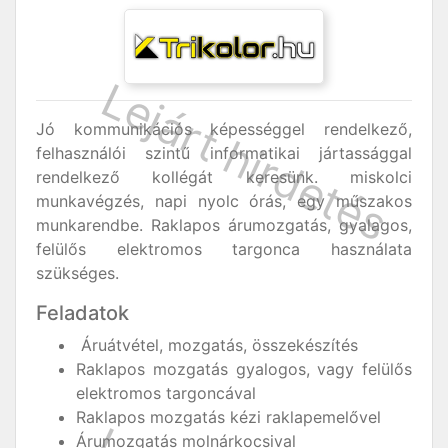
Jó kommunikációs képességgel rendelkező,
felhasználói szintű informatikai jártassággal
rendelkező kollégát keresünk. miskolci
munkavégzés, napi nyolc órás, egy műszakos
munkarendbe. Raklapos árumozgatás, gyalagos,
felülős elektromos targonca használata
szükséges.
Feladatok
Áruátvétel, mozgatás, összekészítés
Raklapos mozgatás gyalogos, vagy felülős
elektromos targoncával
Raklapos mozgatás kézi raklapemelővel
Árumozgatás molnárkocsival