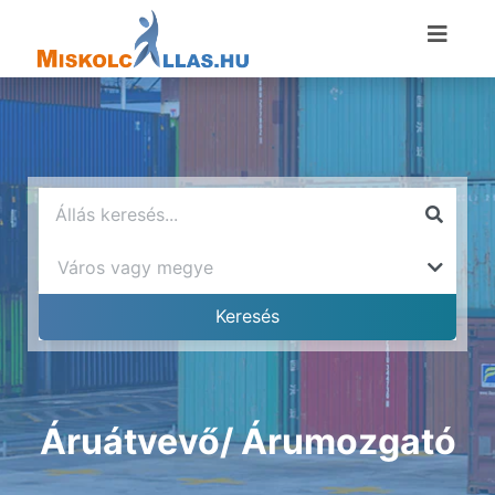
Áruátvevő/ Árumozgató