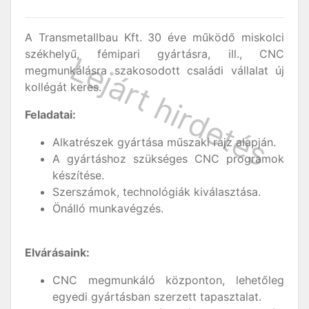
A Transmetallbau Kft. 30 éve működő miskolci
székhelyű, fémipari gyártásra, ill., CNC
megmunkálásra szakosodott családi vállalat új
kollégát keres.
Feladatai:
Alkatrészek gyártása műszaki rajz alapján.
A gyártáshoz szükséges CNC programok
készítése.
Szerszámok, technológiák kiválasztása.
Önálló munkavégzés.
Elvárásaink:
CNC megmunkáló központon, lehetőleg
egyedi gyártásban szerzett tapasztalat.