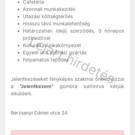
Cafetéria
Azonnali munkakezdés
Utazási költségtérítés
Hosszú távú munkalehetőség
Határozatlan idejű szerződés, 3 hónapos
próbaidővel
Kulturált munkakörnyezet
Egyedi (kis szériás) gyártás
Folyamatos fejlődés
Jelentkezéseket fényképes szakmai önéletrajzzal
a
"Jelentkezem"
gombra kattintva kérjük
elküldeni.
Berzsenyi Dániel utca 24