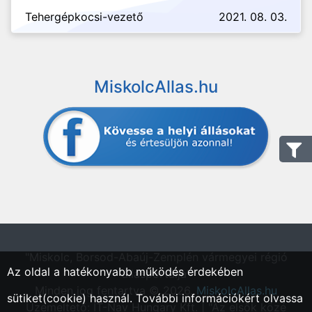
Tehergépkocsi-vezető
2021. 08. 03.
MiskolcAllas.hu
"Miskolc, Borsod-Abaúj-Zemplén vármegyei régió
Az oldal a hatékonyabb működés érdekében
állásportálja"
Minden jog fentartva © 2026.
MiskolcAllas.hu
sütiket(cookie) használ. További információkért olvassa
Üzemeltető: IT-Nav Hungary Kft. | "Az elsők közé