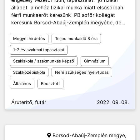
engedély vezetői rutin, tapasztalat. jó fizikai
állapot a nehéz fizikai munka miatt elsősorban
férfi munkaerőt keresünk PB sofőr kollégát
keresünk Borsod-Abaúj-Zemplén megyébe, de...
Megyei hirdetés
Teljes munkaidő 8 óra
1-2 év szakmai tapasztalat
Szakiskola / szakmunkás képző
Gimnázium
Szakközépiskola
Nem szükséges nyelvtudás
Általános
Beosztott
Áruterítő, futár
2022. 09. 08.
Borsod-Abaúj-Zemplén megye,