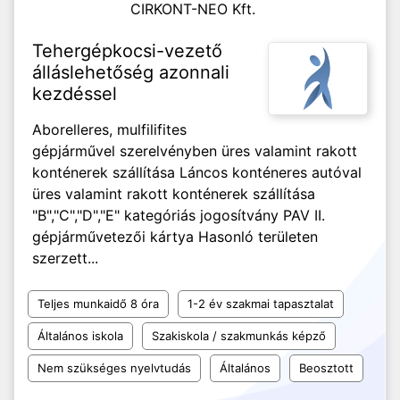
CIRKONT-NEO Kft.
Tehergépkocsi-vezető
álláslehetőség azonnali
kezdéssel
Aborelleres, mulfilifites
gépjárművel szerelvényben üres valamint rakott
konténerek szállítása Láncos konténeres autóval
üres valamint rakott konténerek szállítása
"B","C","D","E" kategóriás jogosítvány PAV II.
gépjárművetezői kártya Hasonló területen
szerzett...
Teljes munkaidő 8 óra
1-2 év szakmai tapasztalat
Általános iskola
Szakiskola / szakmunkás képző
Nem szükséges nyelvtudás
Általános
Beosztott