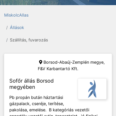
MiskolcAllas
Állások
Szállítás, fuvarozás
Borsod-Abaúj-Zemplén megye,
F&V Karbantartó Kft.
Sofőr állás Borsod
megyében
Pb propán bután háztartási
gázpalack, cseréje, terítése,
pakolása, emelése. B kategóriás vezetői