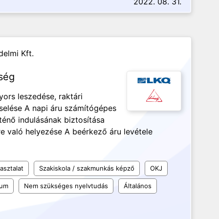
2022. 08. 31.
elmi Kft.
őség
ors leszedése, raktári
selése A napi áru számítógépes
rténő indulásának biztosítása
re való helyezése A beérkező áru levétele
asztalat
Szakiskola / szakmunkás képző
OKJ
kum
Nem szükséges nyelvtudás
Általános