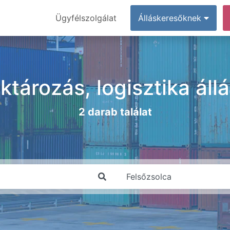
Ügyfélszolgálat
Álláskeresőknek
aktározás, logisztika ál
2 darab találat