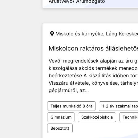
Áruátvevő/ Árumozgató
Miskolc és környéke,
Láng Keresked
Miskolcon raktáros álláslehet
Vevői megrendelések alapján az áru gy
kiszolgálása akciós termékek menedz
beérkeztetése A kiszállítás időben tö
Visszáru átvétele, könyvelése, tárhely
gépjárműről, az...
Teljes munkaidő 8 óra
1-2 év szakmai tap
Gimnázium
Szakközépiskola
Techni
Beosztott