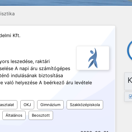
isztika
elmi Kft.
ors leszedése, raktári
selése A napi áru számítógépes
rténő indulásának biztosítása
K
re való helyezése A beérkező áru levétele
asztalat
OKJ
Gimnázium
Szakközépiskola
Általános
Beosztott