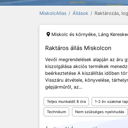
MiskolcAllas
Állások
Raktározás, log
Miskolc és környéke,
Láng Keresked
Raktáros állás Miskolcon
Vevői megrendelések alapján az áru gy
kiszolgálása akciós termékek menedz
beérkeztetése A kiszállítás időben tö
Visszáru átvétele, könyvelése, tárhely
gépjárműről, az...
Teljes munkaidő 8 óra
1-2 év szakmai tap
Technikum
Nem szükséges nyelvtudás