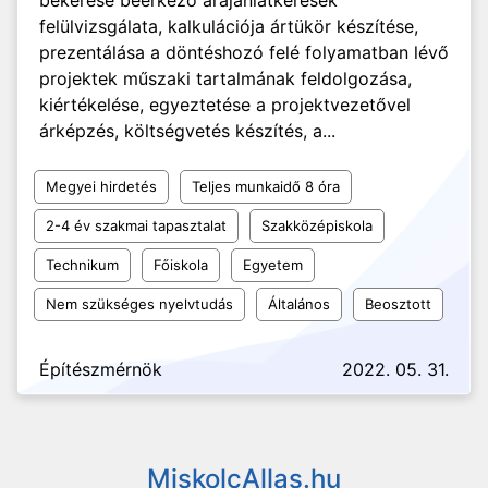
bekérése beérkező árajánlatkérések
felülvizsgálata, kalkulációja ártükör készítése,
prezentálása a döntéshozó felé folyamatban lévő
projektek műszaki tartalmának feldolgozása,
kiértékelése, egyeztetése a projektvezetővel
árképzés, költségvetés készítés, a...
Megyei hirdetés
Teljes munkaidő 8 óra
2-4 év szakmai tapasztalat
Szakközépiskola
Technikum
Főiskola
Egyetem
Nem szükséges nyelvtudás
Általános
Beosztott
Építészmérnök
2022. 05. 31.
MiskolcAllas.hu