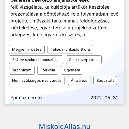
bekérése beérkező árajánlatkérések
felülvizsgálata, kalkulációja ártükör készítése,
prezentálása a döntéshozó felé folyamatban lévő
projektek műszaki tartalmának feldolgozása,
kiértékelése, egyeztetése a projektvezetővel
árképzés, költségvetés készítés, a...
Megyei hirdetés
Teljes munkaidő 8 óra
2-4 év szakmai tapasztalat
Szakközépiskola
Technikum
Főiskola
Egyetem
Nem szükséges nyelvtudás
Általános
Beosztott
Építészmérnök
2022. 05. 31.
MiskolcAllas.hu