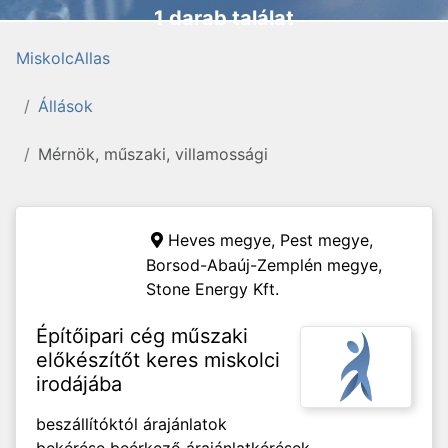
1 darab találat
MiskolcAllas
Állások
Mérnök, műszaki, villamossági
Heves megye, Pest megye,
Borsod-Abaúj-Zemplén megye,
Stone Energy Kft.
Építőipari cég műszaki
előkészítőt keres miskolci
irodájába
beszállítóktól árajánlatok