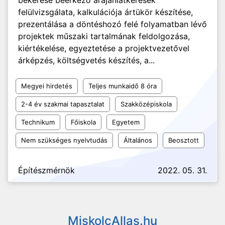
bekérése beérkező árajánlatkérések
felülvizsgálata, kalkulációja ártükör készítése,
prezentálása a döntéshozó felé folyamatban lévő
projektek műszaki tartalmának feldolgozása,
kiértékelése, egyeztetése a projektvezetővel
árképzés, költségvetés készítés, a...
Megyei hirdetés
Teljes munkaidő 8 óra
2-4 év szakmai tapasztalat
Szakközépiskola
Technikum
Főiskola
Egyetem
Nem szükséges nyelvtudás
Általános
Beosztott
Építészmérnök
2022. 05. 31.
MiskolcAllas.hu