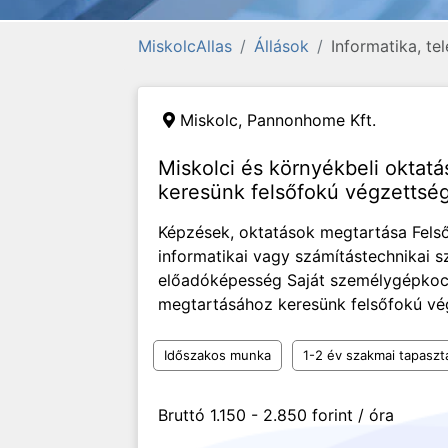
MiskolcAllas
Állások
Informatika, t
Miskolc,
Pannonhome Kft.
Miskolci és környékbeli oktat
keresünk felsőfokú végzettség
Képzések, oktatások megtartása Felső
informatikai vagy számítástechnikai sz
előadóképesség Saját személygépkocs
megtartásához keresünk felsőfokú vég
Időszakos munka
1-2 év szakmai tapaszt
Bruttó 1.150 - 2.850 forint / óra