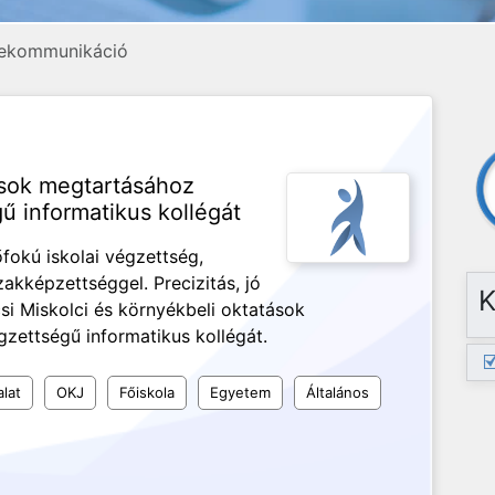
elekommunikáció
ások megtartásához
ű informatikus kollégát
fokú iskolai végzettség,
akképzettséggel. Precizitás, jó
K
i Miskolci és környékbeli oktatások
zettségű informatikus kollégát.
alat
OKJ
Főiskola
Egyetem
Általános